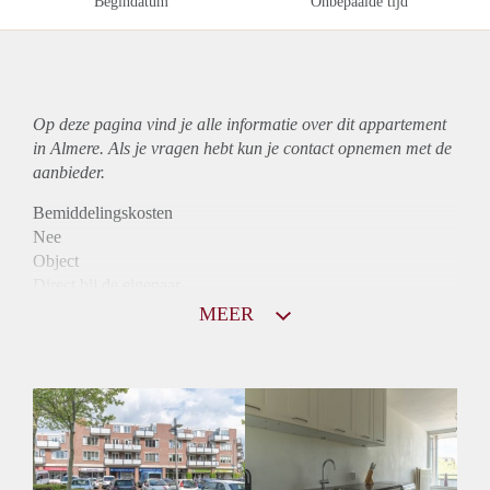
Begindatum
Onbepaalde tijd
Op deze pagina vind je alle informatie over dit
appartement
in Almere. Als je vragen hebt kun je contact opnemen met de
aanbieder.
Bemiddelingskosten
Nee
Object
Direct bij de eigenaar
Borg
MEER
950
Garantiestelling
Mogelijk
Huurtoeslag
Niet mogelijk
Inkomen eis
2,8 X Maandhuur Bruto