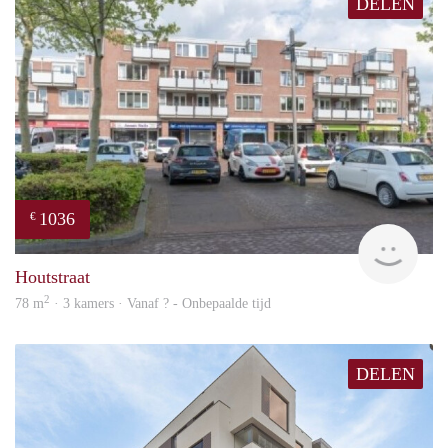
DELEN
1036
€
finde
Houtstraat
2
78 m
· 3 kamers · Vanaf ? - Onbepaalde tijd
DELEN