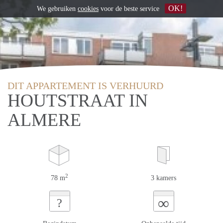
OK!
We gebruiken
cookies
voor de beste service
DIT APPARTEMENT IS VERHUURD
HOUTSTRAAT IN
ALMERE
2
78 m
3 kamers
∞
?