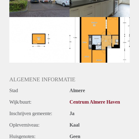
Huurtermijn
Onbepaalde termijn
Oplevering
Kaal
ALGEMENE INFORMATIE
Stad
Almere
Wijk/buurt:
Centrum Almere Haven
Inschrijven gemeente:
Ja
Opleverniveau:
Kaal
Huisgenoten:
Geen