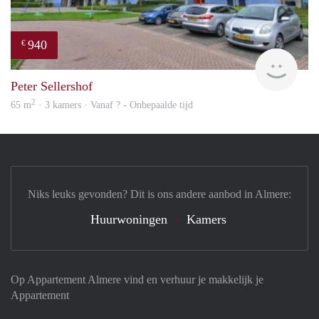
940
€
rent
Peter Sellershof
2
65 m
· 3 kamers · Vanaf ? - Onbepaalde tijd
Niks leuks gevonden? Dit is ons andere aanbod in Almere:
Huurwoningen
Kamers
Op Appartement Almere vind en verhuur je makkelijk je
Appartement