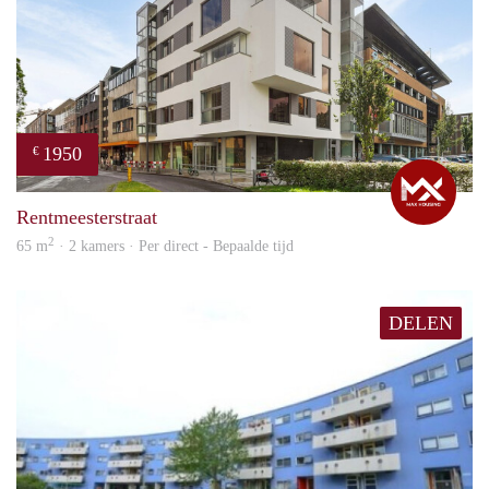
1950
€
Max
Rentmeesterstraat
2
65 m
· 2 kamers · Per direct - Bepaalde tijd
DELEN