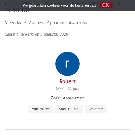
HUURDERS ZOEKEN APPARTEMENTEN IN
OK!
We gebruiken
cookies
voor de beste service
ALMERE
Meer dan 322 actieve Appartement-zoekers
Laatst bijgewerkt op 9 augustus 2026
Robert
Man · 62 jaar
Zoekt: Appartement
2
Min.
50 m
Max.
€ 1500
Per direct