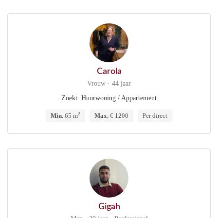
Carola
Vrouw · 44 jaar
Zoekt: Huurwoning / Appartement
2
Min.
65 m
Max.
€ 1200
Per direct
Gigah