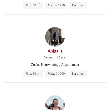
2
Min.
40 m
Max.
€ 1250
Per direct
Abigaila
Vrouw · 22 jaar
Zoekt: Huurwoning / Appartement
2
Min.
30 m
Max.
€ 1000
Per direct