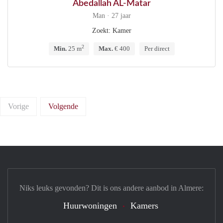
Abedallah AL-Matar
Man · 27 jaar
Zoekt: Kamer
2
Min.
25 m
Max.
€ 400
Per direct
Vorige
Volgende
Niks leuks gevonden? Dit is ons andere aanbod in Almere:
Huurwoningen
Kamers