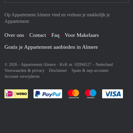
Op Appartement Almere vind en verhuur je makkelijk je
Appartement
Over ons
Contact
Faq
Voor Makelaars
Gratis je Appartement aanbieden in Almere
© 2026 - Appartement Almere - KvK nr. 02094127 –
Nederland
Voorwaarden & privacy
Disclaimer
Spam & nep-accounts
Account verwijderen
Je rekent gemakkelijk af met Paypal
Je rekent gemakkelijk af met M
Je rekent gemakkelij
Je re