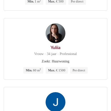
2
Min.
1 m
Max.
€ 500
Per direct
Yuliia
Vrouw · 34 jaar · Professional
Zoekt: Huurwoning
2
Min.
60 m
Max.
€ 1500
Per direct