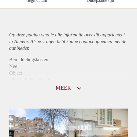
Begindatum
Onbepaalde tijd
Op deze pagina vind je alle informatie over dit
appartement
in Almere. Als je vragen hebt kun je contact opnemen met de
aanbieder.
Bemiddelingskosten
Nee
Object
Direct bij de eigenaar
Borg
MEER
975
Garantiestelling
Mogelijk
Huurtoeslag
Niet mogelijk
Inkomen eis
2,9 X Maandhuur Bruto