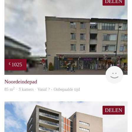
DELEN
1025
€
rent
Noordeindepad
2
85 m
· 3 kamers · Vanaf ? - Onbepaalde tijd
DELEN