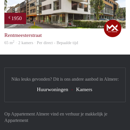
1950
€
Max
Rentmeesterstraat
2
65 m
· 2 kamers · Per direct - Bepaalde tijd
Niks leuks gevonden? Dit is ons andere aanbod in Almere:
Huurwoningen
Kamers
Op Appartement Almere vind en verhuur je makkelijk je
Appartement