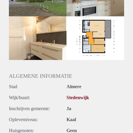
Huurtermijn
Onbepaalde termijn
Oplevering
Kaal
ALGEMENE INFORMATIE
Stad
Almere
Wijk/buurt:
Stedenwijk
Inschrijven gemeente:
Ja
Opleverniveau:
Kaal
Huisgenoten:
Geen