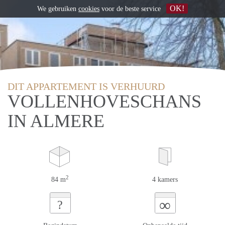
OK!
We gebruiken
cookies
voor de beste service
DIT APPARTEMENT IS VERHUURD
VOLLENHOVESCHANS
IN ALMERE
2
84 m
4 kamers
∞
?