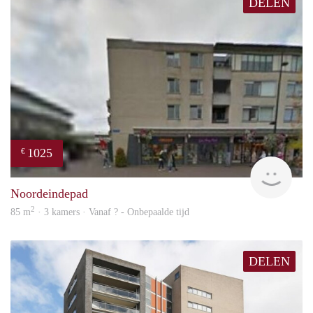
DELEN
1025
€
rent
Noordeindepad
2
85 m
· 3 kamers · Vanaf ? - Onbepaalde tijd
DELEN