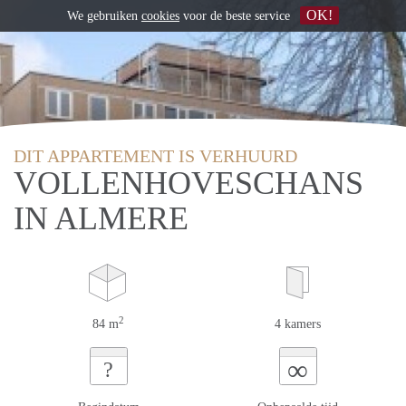
OK!
We gebruiken
cookies
voor de beste service
DIT APPARTEMENT IS VERHUURD
VOLLENHOVESCHANS
IN ALMERE
2
84 m
4 kamers
∞
?