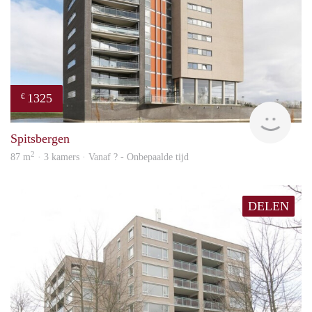
1325
€
Woni
Spitsbergen
2
87 m
· 3 kamers · Vanaf ? - Onbepaalde tijd
DELEN