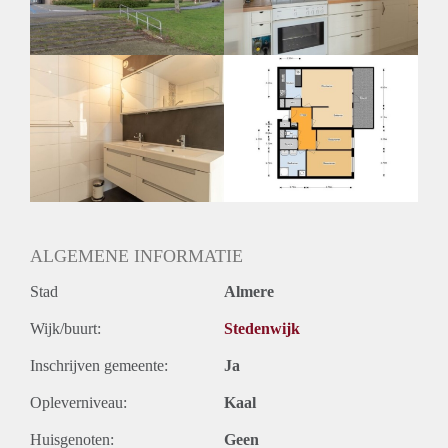
Huurtermijn
Onbepaalde termijn
Oplevering
Kaal
ALGEMENE INFORMATIE
Stad
Almere
Wijk/buurt:
Stedenwijk
Inschrijven gemeente:
Ja
Opleverniveau:
Kaal
Huisgenoten:
Geen