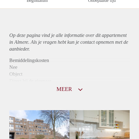
Begindatum
Onbepaalde tijd
Op deze pagina vind je alle informatie over dit
appartement
in Almere. Als je vragen hebt kun je contact opnemen met de
aanbieder.
Bemiddelingskosten
Nee
Object
Direct bij de eigenaar
Borg
MEER
975
Garantiestelling
Mogelijk
Huurtoeslag
Niet mogelijk
Inkomen eis
2,9 X Maandhuur Bruto