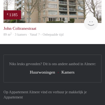
1185
€
Woni
John Coltranestraat
2
89 m
· 3 kamers · Vanaf ? - Onbepaalde tijd
Niks leuks gevonden? Dit is ons andere aanbod in Almere:
Huurwoningen
Kamers
Op Appartement Almere vind en verhuur je makkelijk je
Appartement