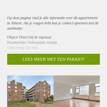
Op deze pagina vind je alle informatie over dit
appartement
in Almere. Als je vragen hebt kun je contact opnemen met de
aanbieder.
Object: Direct bij de eigenaar
Huurtermijn: Onbepaalde termijn
Oplevering: Zie foto
Inkomen eis: 3,0 x Bruto huur
Garantiestelling mogelijk: Ja
LEES MEER MET EEN PAKKET!
Borg: 1 Maand
Bemiddeling kosten: Nee
Woningdelers toegestaan: Ja
Huisdieren toegestaan: Afhankelijk van de Eigenaar
Huurtoeslag grens: Nee
Geschikt voor studenten: Afhankelijk van de Eigenaar