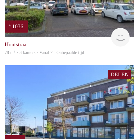
1036
€
finde
Houtstraat
2
78 m
· 3 kamers · Vanaf ? - Onbepaalde tijd
DELEN