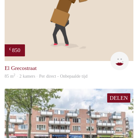
850
€
Leny
El Grecostraat
2
85 m
· 2 kamers · Per direct - Onbepaalde tijd
DELEN