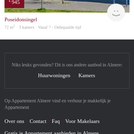
945
€
rent
Poseidonsingel
2
72 m
· 3 kamers · Vanaf ? - Onbepaalde tijd
Niks leuks gevonden? Dit is ons andere aanbod in Almere:
Huurwoningen
Kamers
Op Appartement Almere vind en verhuur je makkelijk je
Appartement
Over ons
Contact
Faq
Voor Makelaars
Gratis je Appartement aanbieden in Almere