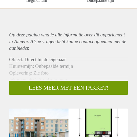
Begindatum
Onbepaalde tijd
Op deze pagina vind je alle informatie over dit
appartement
in Almere. Als je vragen hebt kun je contact opnemen met de
aanbieder.
Object: Direct bij de eigenaar
Huurtermijn: Onbepaalde termijn
Oplevering: Zie foto
Inkomen eis: 2,7 x Bruto huur
Garantiestelling mogelijk: Ja
LEES MEER MET EEN PAKKET!
Borg: 1 Maand
Bemiddeling kosten: Nee
Woningdelers toegestaan: Ja
Huisdieren toegestaan: Afhankelijk van de Eigenaar
Huurtoeslag grens: Nee
Geschikt voor studenten: Afhankelijk van de Eigenaar