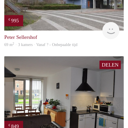
995
€
finde
Peter Sellershof
2
69 m
· 3 kamers · Vanaf ? - Onbepaalde tijd
DELEN
849
€