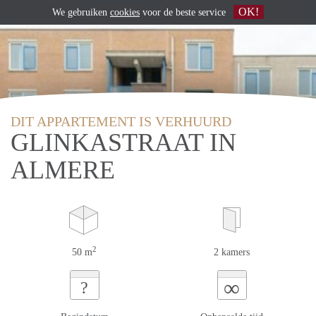
OK!
We gebruiken
cookies
voor de beste service
DIT APPARTEMENT IS VERHUURD
GLINKASTRAAT IN
ALMERE
2
50 m
2 kamers
∞
?