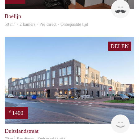
Jan
Boelijn
2
50 m
· 2 kamers · Per direct - Onbepaalde tijd
DELEN
1400
€
RG
Duitslandstraat
2