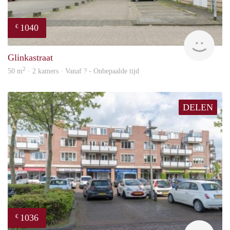
1040
€
finde
Glinkastraat
2
50 m
· 2 kamers · Vanaf ? - Onbepaalde tijd
DELEN
1036
€
finde