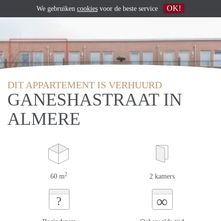
OK!
We gebruiken
cookies
voor de beste service
DIT APPARTEMENT IS VERHUURD
GANESHASTRAAT IN
ALMERE
2
60 m
2 kamers
∞
?