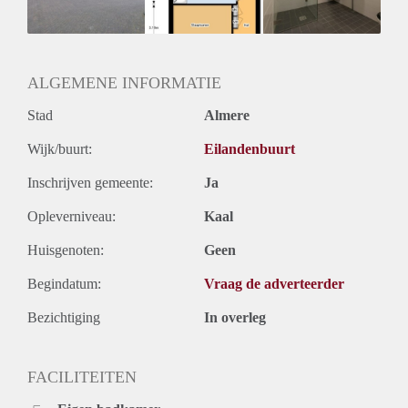
Huurtermijn
Onbepaalde termijn
Oplevering
Kaal
ALGEMENE INFORMATIE
Stad
Almere
Wijk/buurt:
Eilandenbuurt
Inschrijven gemeente:
Ja
Opleverniveau:
Kaal
Huisgenoten:
Geen
Begindatum:
Vraag de adverteerder
Bezichtiging
In overleg
FACILITEITEN