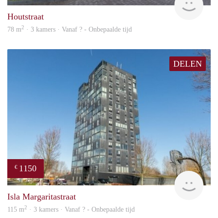
Houtstraat
2
78 m
· 3 kamers · Vanaf ? - Onbepaalde tijd
DELEN
1150
€
finde
Isla Margaritastraat
2
115 m
· 3 kamers · Vanaf ? - Onbepaalde tijd