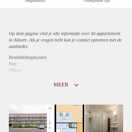
Begindatum
Onbepaalde tijd
Op deze pagina vind je alle informatie over dit
appartement
in Almere. Als je vragen hebt kun je contact opnemen met de
aanbieder.
Bemiddelingskosten
Nee
Object
Direct bij de eigenaar
Borg
MEER
915
Garantiestelling
Mogelijk
Huurtoeslag
Niet mogelijk
Inkomen eis
2,8 X Maandhuur Bruto