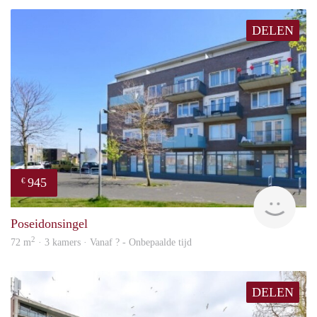
DELEN
945
€
rent
Poseidonsingel
2
72 m
· 3 kamers · Vanaf ? - Onbepaalde tijd
DELEN