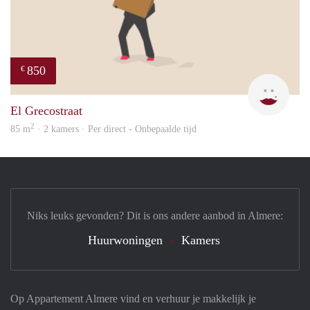
850
€
Leny
El Grecostraat
2
85 m
· 2 kamers · Per direct - Onbepaalde tijd
Niks leuks gevonden? Dit is ons andere aanbod in Almere:
Huurwoningen
Kamers
Op Appartement Almere vind en verhuur je makkelijk je