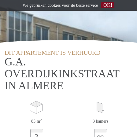
OK!
We gebruiken
cookies
voor de beste service
DIT APPARTEMENT IS VERHUURD
G.A.
OVERDIJKINKSTRAAT
IN ALMERE
2
85 m
3 kamers
∞
?