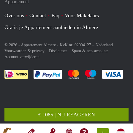
Appartement
Over ons
Contact
Faq
Voor Makelaars
Gratis je Appartement aanbieden in Almere
© 2026 - Appartement Almere - KvK nr. 02094127 –
Nederland
Voorwaarden & privacy
Disclaimer
Spam & nep-accounts
Account verwijderen
Je rekent gemakkelijk af met Paypal
Je rekent gemakkelijk af met M
Je rekent gemakkelij
Je re
€ 1085 | NU REAGEREN
+