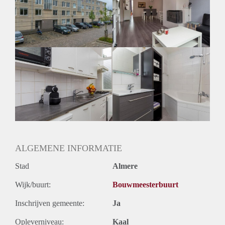
Inkomen eis
3,3 X Maandhuur Bruto
Huurtermijn
Onbepaalde termijn
Oplevering
Kaal
ALGEMENE INFORMATIE
Stad
Almere
Wijk/buurt:
Bouwmeesterbuurt
Inschrijven gemeente:
Ja
Opleverniveau:
Kaal