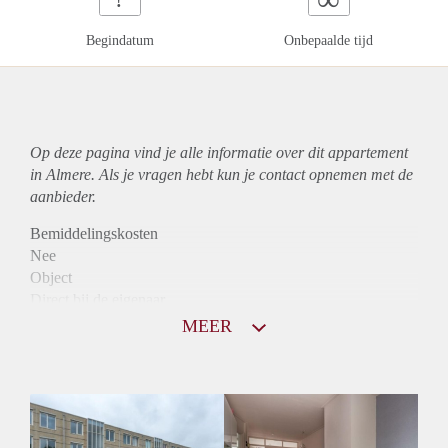
Begindatum
Onbepaalde tijd
Op deze pagina vind je alle informatie over dit
appartement
in Almere. Als je vragen hebt kun je contact opnemen met de
aanbieder.
Bemiddelingskosten
Nee
Object
Direct bij de eigenaar
Borg
MEER
1085
Garantiestelling
Mogelijk
Huurtoeslag
Niet mogelijk