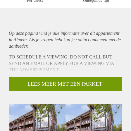
Per direct
Onbepaalde tijd
Op deze pagina vind je alle informatie over dit
appartement
in Almere. Als je vragen hebt kun je contact opnemen met de
aanbieder.
TO SCHEDULE A VIEWING, DO NOT CALL BUT
SEND AN EMAIL OR APPLY FOR A VIEWING VIA
THE ADVERTISEMENT
NO STUDENTS
Spacious and modern 1-bedroom apartment in Almere, close
LEES MEER MET EEN PAKKET!
to shops, supermarket, schools, daycares and perfect
connections for public transport and car to Almere center,
Amsterdam and Utrecht.
- Available from 01-08-2022 with a temporary rental
agreement for 24 months (type B contract)
- Available for a couple or single person
- Sunny garden (10m2)