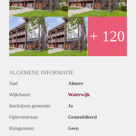
- Unfurnished
- 51m2
- 1 bedroom
- Ground floor with small garden
- Registration possible
+ 120
- Fully equipped kitchen
- Bathroom with shower, sink and toilet
- Free parking
- Seperate storage
- Pets to be discussed
Rental price € 1250,- excluding utilities
ALGEMENE INFORMATIE
Deposit 2 months rent
Stad
Almere
Wijk/buurt:
Waterwijk
Inschrijven gemeente:
Ja
Opleverniveau:
Gemeubileerd
Huisgenoten:
Geen