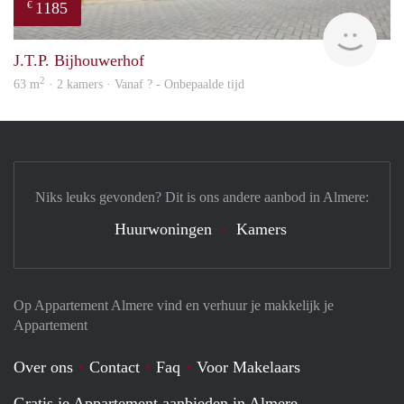
1185
€
rent
J.T.P. Bijhouwerhof
2
63 m
· 2 kamers · Vanaf ? - Onbepaalde tijd
Niks leuks gevonden? Dit is ons andere aanbod in Almere:
Huurwoningen
Kamers
Op Appartement Almere vind en verhuur je makkelijk je
Appartement
Over ons
Contact
Faq
Voor Makelaars
Gratis je Appartement aanbieden in Almere