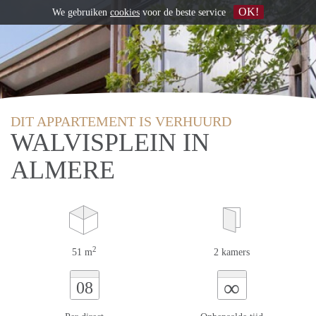
OK!
We gebruiken
cookies
voor de beste service
DIT APPARTEMENT IS VERHUURD
WALVISPLEIN IN
ALMERE
2
51 m
2 kamers
∞
08