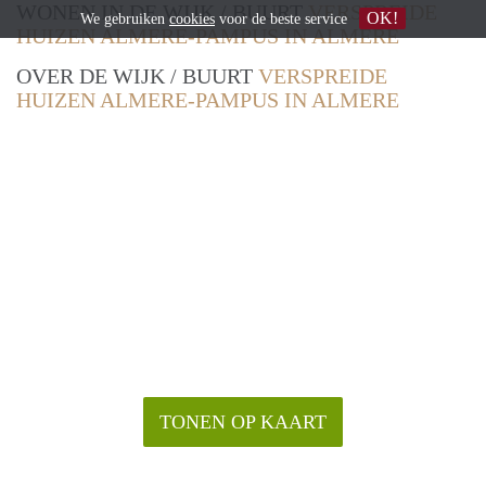
WONEN IN DE WIJK / BUURT
VERSPREIDE
OK!
We gebruiken
cookies
voor de beste service
HUIZEN ALMERE-PAMPUS IN ALMERE
OVER DE WIJK / BUURT
VERSPREIDE
HUIZEN ALMERE-PAMPUS IN ALMERE
TONEN OP KAART