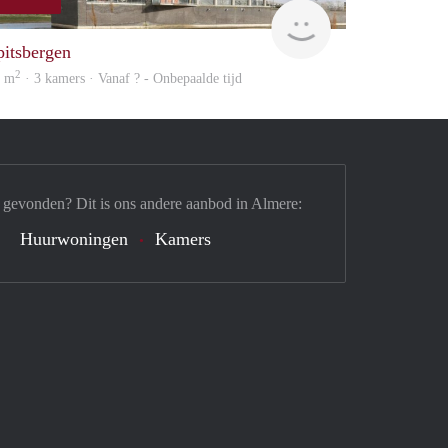
Woning
pitsbergen
2
7 m
· 3 kamers · Vanaf ? - Onbepaalde tijd
 gevonden? Dit is ons andere aanbod in Almere:
Huurwoningen
Kamers