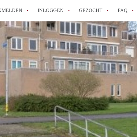
NMELDEN
INLOGGEN
GEZOCHT
FAQ
How to translate AppartementAlmere!
Wat is AppartementAlmere?
Hoeveel kost het om te reageren op een A
Wat is de privacyverklaring van Apparte
Berekent AppartementAlmere
makelaarsvergoeding/bemiddelingsvergoe
Alle veelgestelde vragen