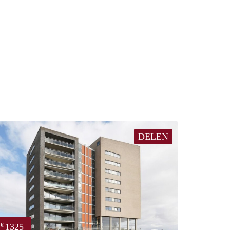
DELEN
1325
€