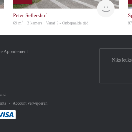
rent
finder
Peter Sellershof
S
2
69 m
· 3 kamers · Vanaf ? - Onbepaalde tijd
8
je Appartement
Niks leuks
and
unts
Account verwijderen
met Paypal
kelijk af met Mastercard
ent gemakkelijk af met Meastro
Je rekent gemakkelijk af met Visa