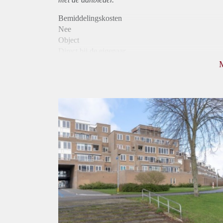
Bemiddelingskosten
Nee
Object
Direct bij de eigenaar
Borg
975
Garantiestelling
Mogelijk
Huurtoeslag
Niet mogelijk
Inkomen eis
2,9 X Maandhuur Bruto
Huurtermijn
Onbepaalde termijn
Oplevering
Kaal