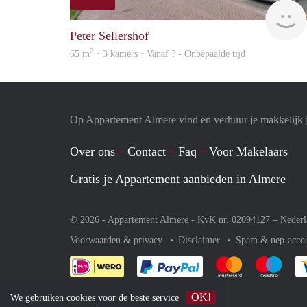
Peter Sellershof
2
65 m
· 3 kamers · Vanaf ? - Onbepaalde tijd
Op Appartement Almere vind en verhuur je makkelijk 
Over ons
Contact
Faq
Voor Makelaars
Gratis je Appartement aanbieden in Almere
© 2026 - Appartement Almere - KvK nr. 02094127 –
Nederl
Voorwaarden & privacy
Disclaimer
Spam & nep-acco
Je rekent gemakkelijk af 
Je rekent gemak
Je rek
OK!
We gebruiken
cookies
voor de beste service