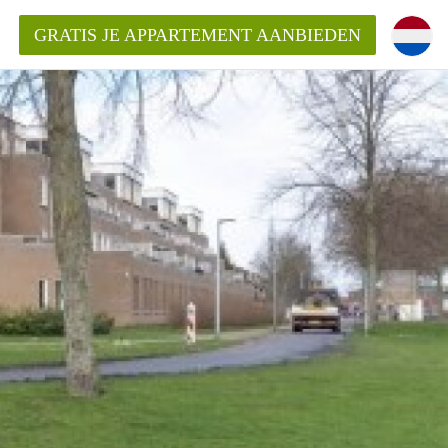
GRATIS JE APPARTEMENT AANBIEDEN
ppartement in Almere?
mentAlmere?
ding?