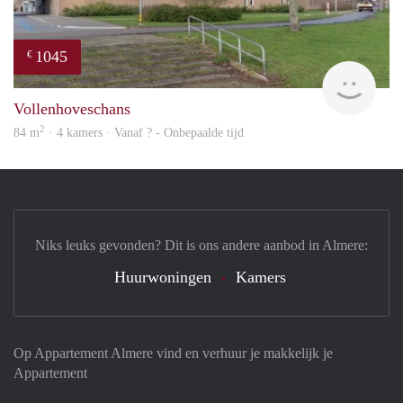
1045
€
finde
Vollenhoveschans
2
84 m
· 4 kamers · Vanaf ? - Onbepaalde tijd
Niks leuks gevonden? Dit is ons andere aanbod in Almere:
Huurwoningen
Kamers
Op Appartement Almere vind en verhuur je makkelijk je
Appartement