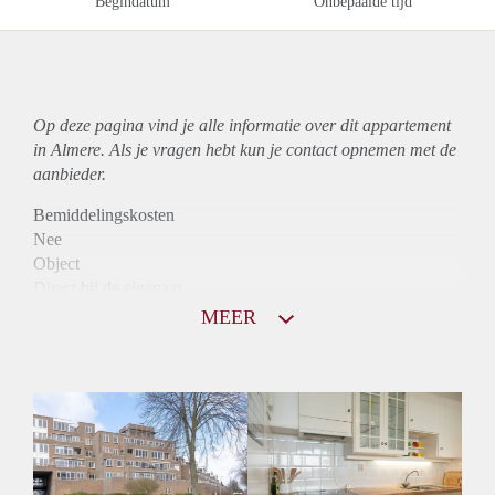
Begindatum
Onbepaalde tijd
Op deze pagina vind je alle informatie over dit
appartement
in Almere. Als je vragen hebt kun je contact opnemen met de
aanbieder.
Bemiddelingskosten
Nee
Object
Direct bij de eigenaar
Borg
MEER
975
Garantiestelling
Mogelijk
Huurtoeslag
Niet mogelijk
Inkomen eis
2,9 X Maandhuur Bruto