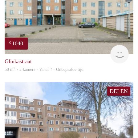
1040
€
finde
Glinkastraat
2
50 m
· 2 kamers · Vanaf ? - Onbepaalde tijd
DELEN