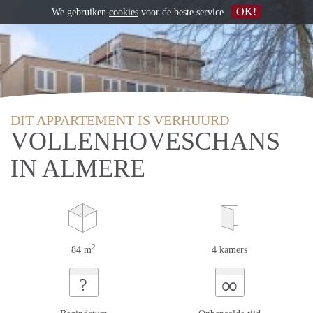
OK!
We gebruiken
cookies
voor de beste service
DIT APPARTEMENT IS VERHUURD
VOLLENHOVESCHANS
IN ALMERE
2
84 m
4 kamers
∞
?