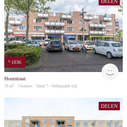
DELEN
1036
€
finde
Houtstraat
2
78 m
· 3 kamers · Vanaf ? - Onbepaalde tijd
DELEN