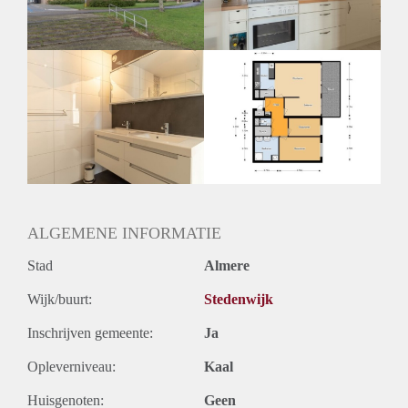
Huurtermijn
Onbepaalde termijn
Oplevering
Kaal
ALGEMENE INFORMATIE
Stad
Almere
Wijk/buurt:
Stedenwijk
Inschrijven gemeente:
Ja
Opleverniveau:
Kaal
Huisgenoten:
Geen