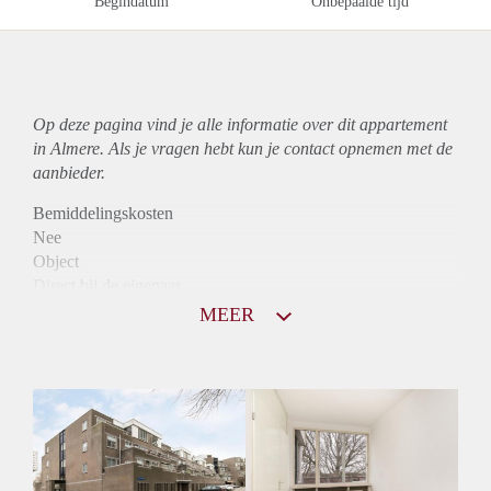
Begindatum
Onbepaalde tijd
Op deze pagina vind je alle informatie over dit
appartement
in Almere. Als je vragen hebt kun je contact opnemen met de
aanbieder.
Bemiddelingskosten
Nee
Object
Direct bij de eigenaar
Borg
MEER
965
Garantiestelling
Mogelijk
Huurtoeslag
Niet mogelijk
Inkomen eis
3,0 X Maandhuur Bruto