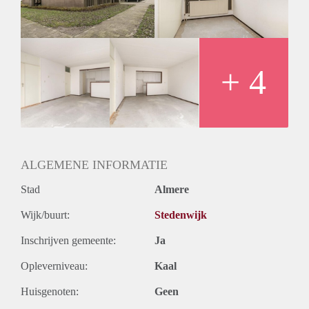
Huurtermijn
Onbepaalde termijn
Oplevering
Kaal
+ 4
ALGEMENE INFORMATIE
Stad
Almere
Wijk/buurt:
Stedenwijk
Inschrijven gemeente:
Ja
Opleverniveau:
Kaal
Huisgenoten:
Geen