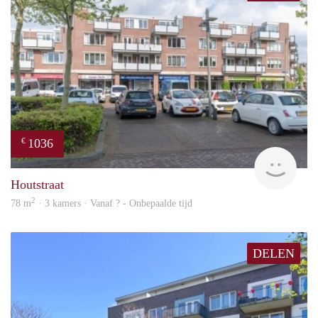
1036
€
finde
Houtstraat
2
78 m
· 3 kamers · Vanaf ? - Onbepaalde tijd
DELEN