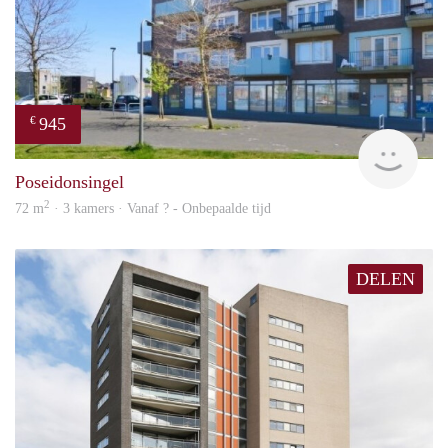
945
€
rent
Poseidonsingel
2
72 m
· 3 kamers · Vanaf ? - Onbepaalde tijd
DELEN