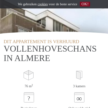
OK!
We gebruiken
cookies
voor de beste service
DIT APPARTEMENT IS VERHUURD
VOLLENHOVESCHANS
IN ALMERE
2
76 m
3 kamers
∞
?