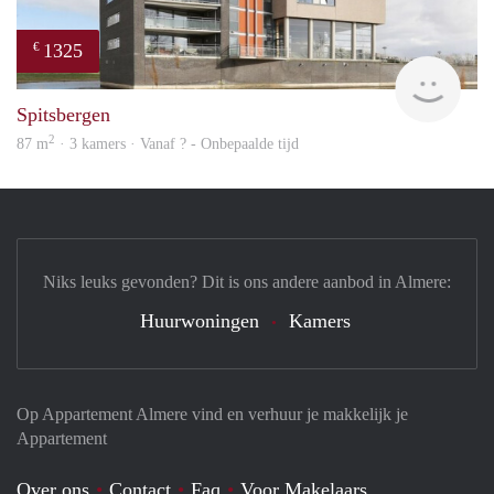
1325
€
Woni
Spitsbergen
2
87 m
· 3 kamers · Vanaf ? - Onbepaalde tijd
Niks leuks gevonden? Dit is ons andere aanbod in Almere:
Huurwoningen
Kamers
Op Appartement Almere vind en verhuur je makkelijk je
Appartement
Over ons
Contact
Faq
Voor Makelaars