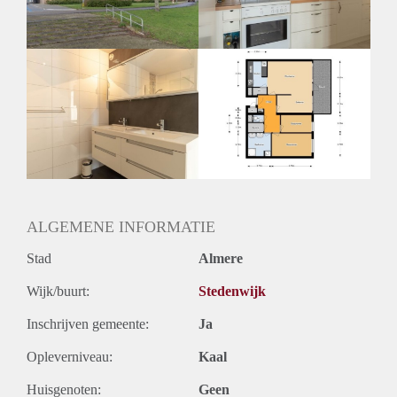
Huurtermijn
Onbepaalde termijn
Oplevering
Kaal
ALGEMENE INFORMATIE
Stad
Almere
Wijk/buurt:
Stedenwijk
Inschrijven gemeente:
Ja
Opleverniveau:
Kaal
Huisgenoten:
Geen