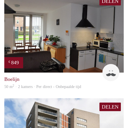
DELEN
849
€
Jan
Boelijn
2
50 m
· 2 kamers · Per direct - Onbepaalde tijd
DELEN