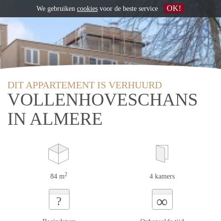
OK!
We gebruiken
cookies
voor de beste service
DIT APPARTEMENT IS VERHUURD
VOLLENHOVESCHANS
IN ALMERE
2
84 m
4 kamers
∞
?