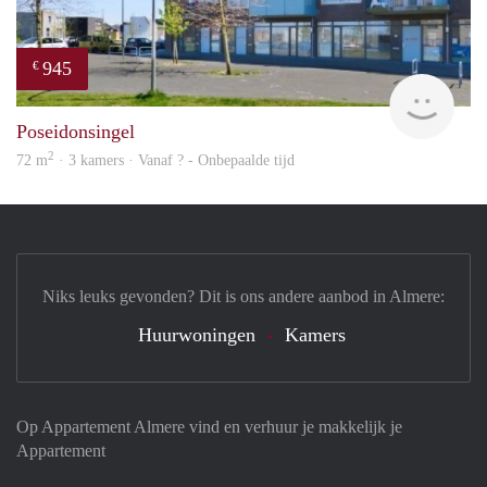
945
€
rent
Poseidonsingel
2
72 m
· 3 kamers · Vanaf ? - Onbepaalde tijd
Niks leuks gevonden? Dit is ons andere aanbod in Almere:
Huurwoningen
Kamers
Op Appartement Almere vind en verhuur je makkelijk je
Appartement