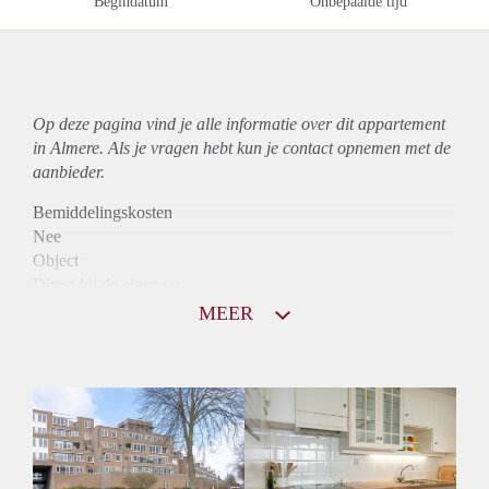
Begindatum
Onbepaalde tijd
Op deze pagina vind je alle informatie over dit
appartement
in Almere. Als je vragen hebt kun je contact opnemen met de
aanbieder.
Bemiddelingskosten
Nee
Object
Direct bij de eigenaar
Borg
MEER
975
Garantiestelling
Mogelijk
Huurtoeslag
Niet mogelijk
Inkomen eis
2,9 X Maandhuur Bruto