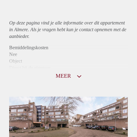
Op deze pagina vind je alle informatie over dit
appartement
in Almere. Als je vragen hebt kun je contact opnemen met de
aanbieder.
Bemiddelingskosten
Nee
Object
Direct bij de eigenaar
Borg
MEER
950
Garantiestelling
Mogelijk
Huurtoeslag
Niet mogelijk
Inkomen eis
2,7 X Maandhuur Bruto
Huurtermijn
Onbepaalde termijn