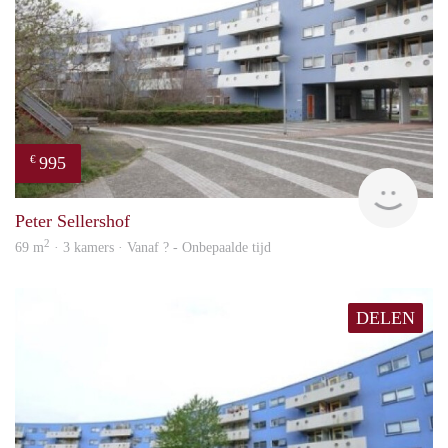
995
€
finde
Peter Sellershof
2
69 m
· 3 kamers · Vanaf ? - Onbepaalde tijd
DELEN