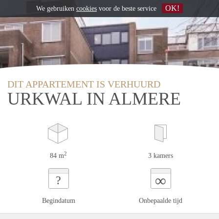
OK!
We gebruiken
cookies
voor de beste service
DIT APPARTEMENT IS VERHUURD
URKWAL IN ALMERE
2
84 m
3 kamers
∞
?
Begindatum
Onbepaalde tijd