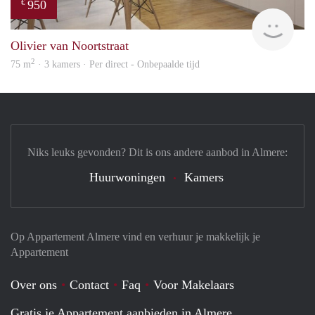
950
€
HBho
Olivier van Noortstraat
2
75 m
· 3 kamers · Per direct - Onbepaalde tijd
Niks leuks gevonden? Dit is ons andere aanbod in Almere:
Huurwoningen
Kamers
Op Appartement Almere vind en verhuur je makkelijk je
Appartement
Over ons
Contact
Faq
Voor Makelaars
Gratis je Appartement aanbieden in Almere