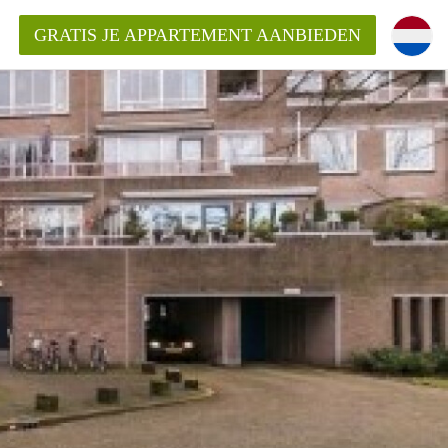
GRATIS JE APPARTEMENT AANBIEDEN
ppartement in Almere?
mentAlmere?
ding?