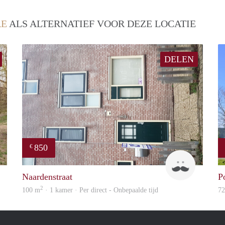
RE
ALS ALTERNATIEF VOOR DEZE LOCATIE
DELEN
850
€
Woning
ViB
Naardenstraat
P
2
100 m
· 1 kamer · Per direct - Onbepaalde tijd
7