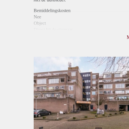
Bemiddelingskosten
Nee
Object
Direct bij de eigenaar
Borg
950
Garantiestelling
Mogelijk
Huurtoeslag
Niet mogelijk
Inkomen eis
2,7 X Maandhuur Bruto
Huurtermijn
Onbepaalde termijn
Oplevering
Kaal