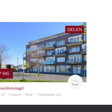
DELEN
945
€
rent
oseidonsingel
2
2 m
· 3 kamers · Vanaf ? - Onbepaalde tijd