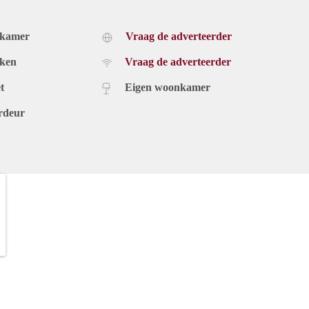
dkamer
Vraag de adverteerder
uken
Vraag de adverteerder
t
Eigen woonkamer
rdeur