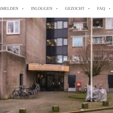
NMELDEN
INLOGGEN
GEZOCHT
FAQ
How to translate AppartementAlmere!
Wat is AppartementAlmere?
Hoeveel kost het om te reageren op een A
Wat is de privacyverklaring van Apparte
Berekent AppartementAlmere
makelaarsvergoeding/bemiddelingsvergoe
Alle veelgestelde vragen