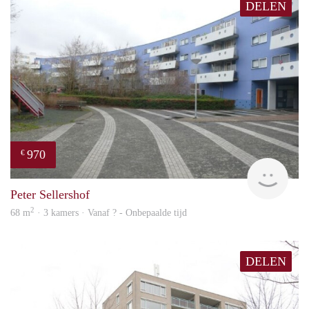
DELEN
970
€
finde
Peter Sellershof
2
68 m
· 3 kamers · Vanaf ? - Onbepaalde tijd
DELEN