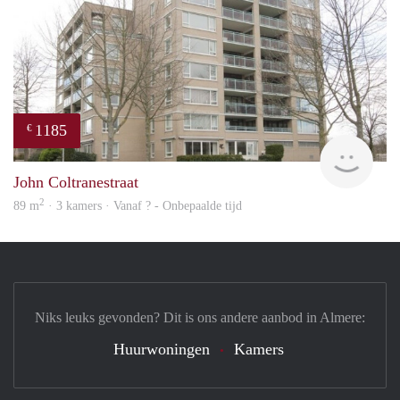
1185
€
Woni
John Coltranestraat
2
89 m
· 3 kamers · Vanaf ? - Onbepaalde tijd
Niks leuks gevonden? Dit is ons andere aanbod in Almere:
Huurwoningen
Kamers