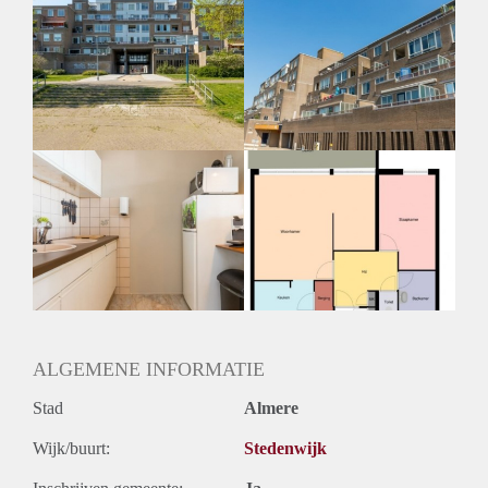
Huurtoeslag
Mogelijk
Inkomen eis
N.V.T.
Huurtermijn
Onbepaalde termijn
Oplevering
Kaal
ALGEMENE INFORMATIE
Stad
Almere
Wijk/buurt:
Stedenwijk