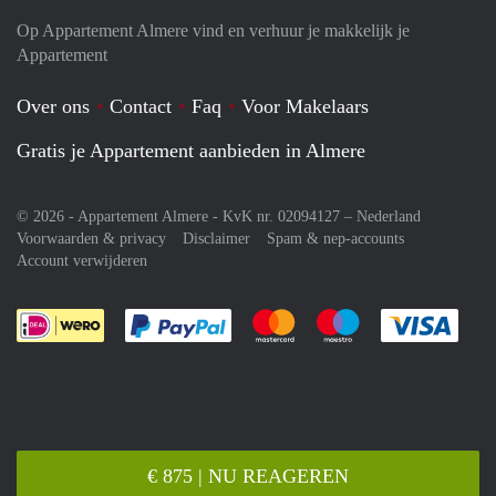
Op Appartement Almere vind en verhuur je makkelijk je
Appartement
Over ons
Contact
Faq
Voor Makelaars
Gratis je Appartement aanbieden in Almere
© 2026 - Appartement Almere - KvK nr. 02094127 –
Nederland
Voorwaarden & privacy
Disclaimer
Spam & nep-accounts
Account verwijderen
Je rekent gemakkelijk af met Paypal
Je rekent gemakkelijk af met M
Je rekent gemakkelij
Je re
€ 875 | NU REAGEREN