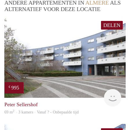
ANDERE APPARTEMENTEN IN
ALMERE
ALS
ALTERNATIEF VOOR DEZE LOCATIE
DELEN
995
€
finde
Peter Sellershof
2
69 m
· 3 kamers · Vanaf ? - Onbepaalde tijd