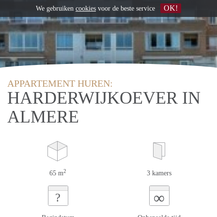
OK!
We gebruiken
cookies
voor de beste service
APPARTEMENT HUREN:
HARDERWIJKOEVER IN
ALMERE
2
65 m
3 kamers
∞
?