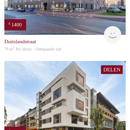
1400
€
RG
Duitslandstraat
2
79 m
Per direct - Onbepaalde tijd
DELEN