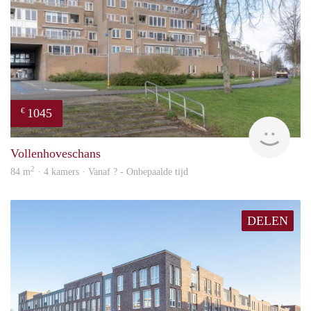
1045
€
finde
Vollenhoveschans
2
84 m
· 4 kamers · Vanaf ? - Onbepaalde tijd
DELEN