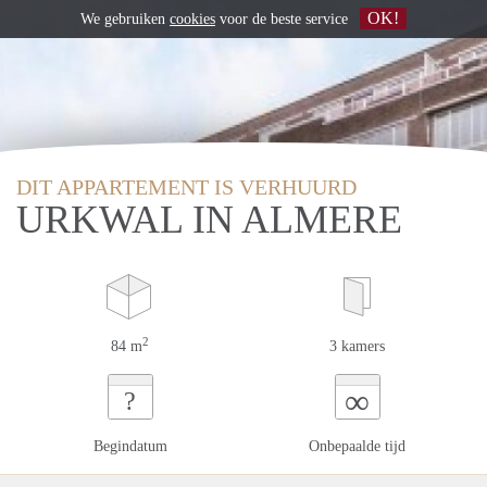
OK!
We gebruiken
cookies
voor de beste service
DIT APPARTEMENT IS VERHUURD
URKWAL IN ALMERE
2
84 m
3 kamers
∞
?
Begindatum
Onbepaalde tijd