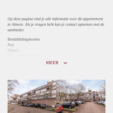
Op deze pagina vind je alle informatie over dit
appartement
in Almere. Als je vragen hebt kun je contact opnemen met de
aanbieder.
Bemiddelingskosten
Nee
Object
Direct bij de eigenaar
Borg
MEER
1100
Garantiestelling
Mogelijk
Huurtoeslag
Niet mogelijk
Inkomen eis
3,1 X Maandhuur Bruto
Huurtermijn
Onbepaalde termijn