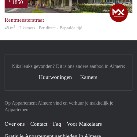
1850
€
Max
Rentmeesterstraat
2
48 m
· 2 kamers · Per direct - Bepaalde tijd
Niks leuks gevonden? Dit is ons andere aanbod in Almere:
Huurwoningen
Kamers
Op Appartement Almere vind en verhuur je makkelijk je
Appartement
Over ons
Contact
Faq
Voor Makelaars
Gratis je Appartement aanbieden in Almere