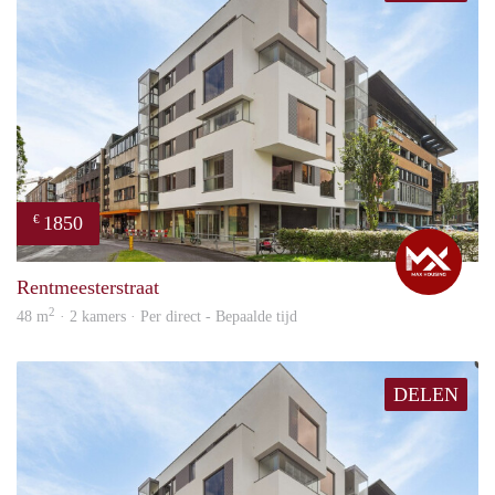
1850
€
Max
Rentmeesterstraat
2
48 m
· 2 kamers · Per direct - Bepaalde tijd
DELEN