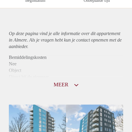
Begindatum
Onbepaalde tijd
Op deze pagina vind je alle informatie over dit
appartement
in Almere. Als je vragen hebt kun je contact opnemen met de
aanbieder.
Bemiddelingskosten
Nee
Object
Direct bij de eigenaar
Borg
MEER
890
Garantiestelling
Mogelijk
Huurtoeslag
Niet mogelijk
Inkomen eis
3,0 X Maandhuur Bruto