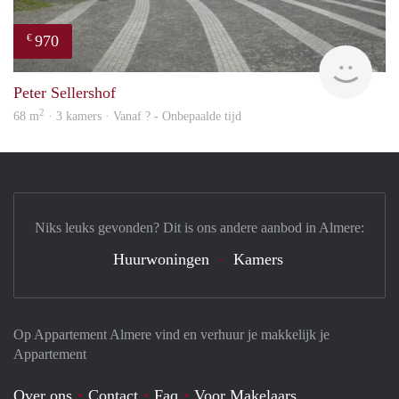
970
€
finde
Peter Sellershof
2
68 m
· 3 kamers · Vanaf ? - Onbepaalde tijd
Niks leuks gevonden? Dit is ons andere aanbod in Almere:
Huurwoningen
Kamers
Op Appartement Almere vind en verhuur je makkelijk je
Appartement
Over ons
Contact
Faq
Voor Makelaars