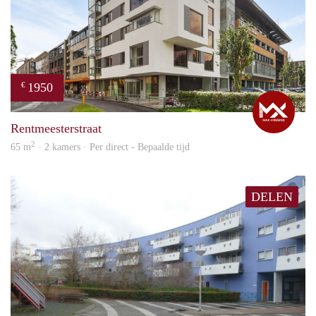
1950
€
Max
Rentmeesterstraat
2
65 m
· 2 kamers · Per direct - Bepaalde tijd
DELEN