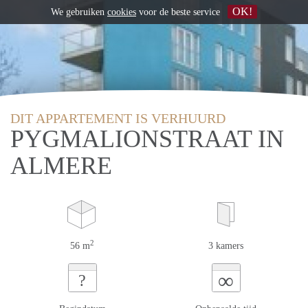
OK!
We gebruiken
cookies
voor de beste service
DIT APPARTEMENT IS VERHUURD
PYGMALIONSTRAAT IN
ALMERE
2
56 m
3 kamers
∞
?