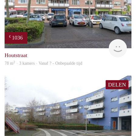
1036
€
finde
Houtstraat
2
78 m
· 3 kamers · Vanaf ? - Onbepaalde tijd
DELEN