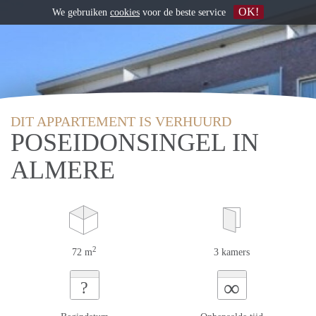
OK!
We gebruiken
cookies
voor de beste service
DIT APPARTEMENT IS VERHUURD
POSEIDONSINGEL IN
ALMERE
2
72 m
3 kamers
∞
?