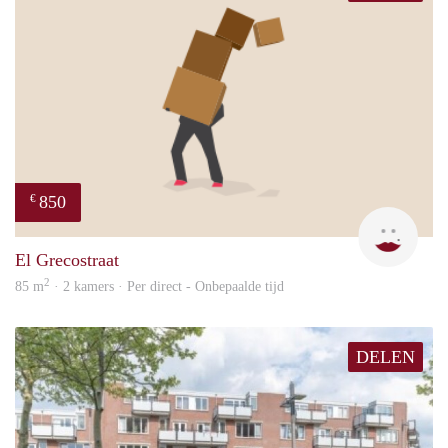
850
€
Leny
El Grecostraat
2
85 m
· 2 kamers · Per direct - Onbepaalde tijd
DELEN