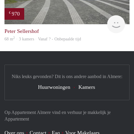
970
€
finde
Peter Sellershof
2
68 m
· 3 kamers · Vanaf ? - Onbepaalde tijd
Niks leuks gevonden? Dit is ons andere aanbod in Almere:
Huurwoningen
Kamers
Op Appartement Almere vind en verhuur je makkelijk je
Appartement
Over ons
Contact
Faq
Voor Makelaars