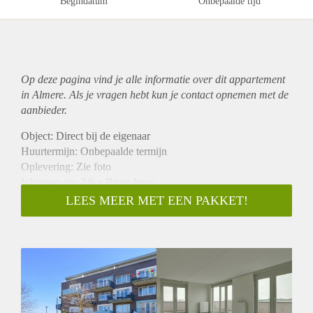
Begindatum
Onbepaalde tijd
Op deze pagina vind je alle informatie over dit
appartement
in Almere. Als je vragen hebt kun je contact opnemen met de
aanbieder.
Object: Direct bij de eigenaar
Huurtermijn: Onbepaalde termijn
Oplevering: Zie foto
Inkomen eis: 2,9 x Bruto huur
Garantiestelling mogelijk: Ja
LEES MEER MET EEN PAKKET!
Borg: 1 Maand
Bemiddeling kosten: Nee
Woningdelers toegestaan: Ja
Huisdieren toegestaan: Afhankelijk van de Eigenaar
Huurtoeslag grens: Nee
Geschikt voor studenten: Afhankelijk van de Eigenaar