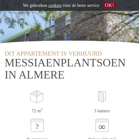
OK!
We gebruiken
cookies
voor de beste service
DIT APPARTEMENT IS VERHUURD
MESSIAENPLANTSOEN
IN ALMERE
2
72 m
3 kamers
∞
?