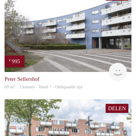
995
€
finde
Peter Sellershof
2
69 m
· 3 kamers · Vanaf ? - Onbepaalde tijd
DELEN