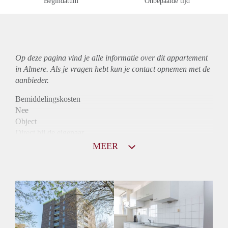
Begindatum
Onbepaalde tijd
Op deze pagina vind je alle informatie over dit
appartement
in Almere. Als je vragen hebt kun je contact opnemen met de
aanbieder.
Bemiddelingskosten
Nee
Object
Direct bij de eigenaar
Borg
MEER
1125
Garantiestelling
Mogelijk
Huurtoeslag
Niet mogelijk
Inkomen eis
2,9 X Maandhuur Bruto