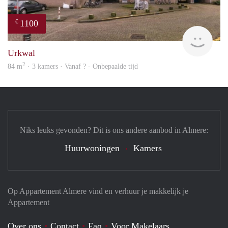
1100
€
rent
Urkwal
2
84 m
· 3 kamers · Vanaf ? - Onbepaalde tijd
Niks leuks gevonden? Dit is ons andere aanbod in Almere:
Huurwoningen
Kamers
Op Appartement Almere vind en verhuur je makkelijk je
Appartement
Over ons
Contact
Faq
Voor Makelaars