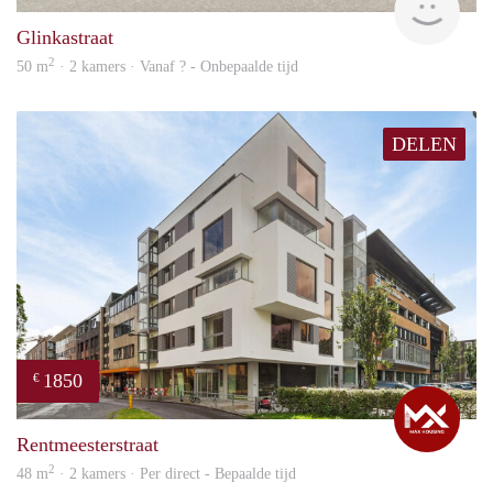
Glinkastraat
2
50 m
· 2 kamers · Vanaf ? - Onbepaalde tijd
DELEN
1850
€
Max
Rentmeesterstraat
2
48 m
· 2 kamers · Per direct - Bepaalde tijd