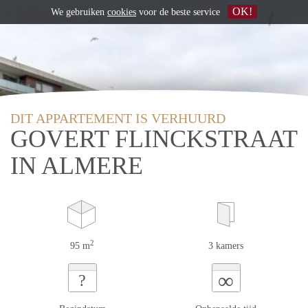
OK!
We gebruiken
cookies
voor de beste service
DIT APPARTEMENT IS VERHUURD
GOVERT FLINCKSTRAAT
IN ALMERE
2
95 m
3 kamers
∞
?