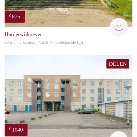
875
€
finde
Harderwijkoever
2
65 m
· 3 kamers · Vanaf ? - Onbepaalde tijd
DELEN
1040
€
finde