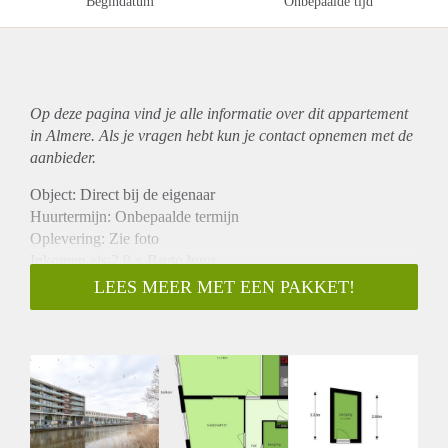
Begindatum
Onbepaalde tijd
Op deze pagina vind je alle informatie over dit
appartement
in Almere. Als je vragen hebt kun je contact opnemen met de
aanbieder.
Object: Direct bij de eigenaar
Huurtermijn: Onbepaalde termijn
Oplevering: Zie foto
Inkomen eis:2,9 x Bruto huur
Garantiestelling mogelijk: Ja
LEES MEER MET EEN PAKKET!
Borg: 1 Maand
Bemiddeling kosten: Nee
Woningdelers toegestaan: Ja
Huisdieren toegestaan: Afhankelijk van de Eigenaar
Huurtoeslag grens: Nee
Geschikt voor studenten: Afhankelijk van de Eigenaar