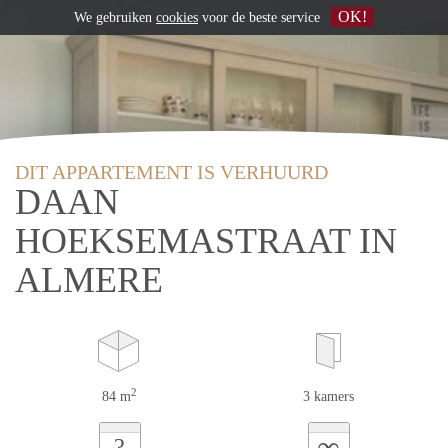
OK!
We gebruiken
cookies
voor de beste service
DIT APPARTEMENT IS VERHUURD
DAAN
HOEKSEMASTRAAT IN
ALMERE
2
84 m
3 kamers
∞
?