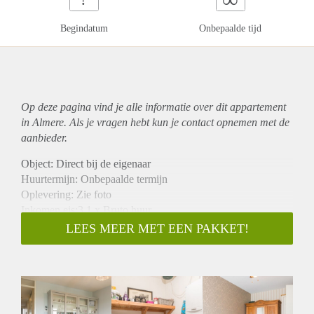
Begindatum
Onbepaalde tijd
Op deze pagina vind je alle informatie over dit
appartement
in Almere. Als je vragen hebt kun je contact opnemen met de
aanbieder.
Object: Direct bij de eigenaar
Huurtermijn: Onbepaalde termijn
Oplevering: Zie foto
Inkomen eis:3,1 x Bruto huur
Garantiestelling mogelijk: Ja
LEES MEER MET EEN PAKKET!
Borg: 1 Maand
Bemiddeling kosten: Nee
Woningdelers toegestaan: Ja
Huisdieren toegestaan: Afhankelijk van de Eigenaar
Huurtoeslag grens: Nee