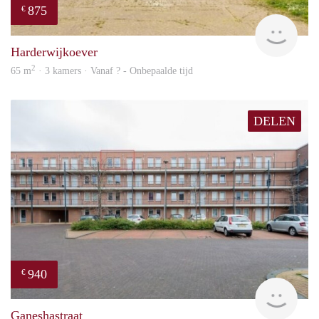
875
€
finde
Harderwijkoever
2
65 m
· 3 kamers · Vanaf ? - Onbepaalde tijd
DELEN
940
€
finde
Ganeshastraat