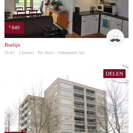
849
€
Jan
Boelijn
2
50 m
· 2 kamers · Per direct - Onbepaalde tijd
DELEN