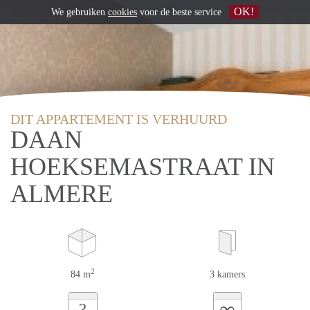
OK!
We gebruiken
cookies
voor de beste service
DIT APPARTEMENT IS VERHUURD
DAAN
HOEKSEMASTRAAT IN
ALMERE
2
84 m
3 kamers
∞
?