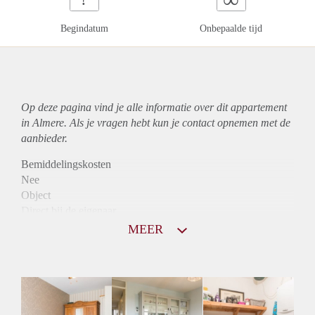
Begindatum
Onbepaalde tijd
Op deze pagina vind je alle informatie over dit
appartement
in Almere. Als je vragen hebt kun je contact opnemen met de
aanbieder.
Bemiddelingskosten
Nee
Object
Direct bij de eigenaar
Borg
MEER
1075
Garantiestelling
Mogelijk
Huurtoeslag
Niet mogelijk