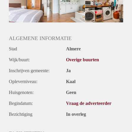
Inkomen eis
3,3 X Maandhuur Bruto
Huurtermijn
Onbepaalde termijn
Oplevering
Kaal
ALGEMENE INFORMATIE
Stad
Almere
Wijk/buurt:
Overige buurten
Inschrijven gemeente:
Ja
Opleverniveau:
Kaal
Huisgenoten:
Geen
Begindatum:
Vraag de adverteerder
Bezichtiging
In overleg