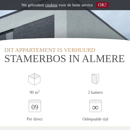
OK!
We gebruiken
cookies
voor de beste service
DIT APPARTEMENT IS VERHUURD
STAMERBOS IN ALMERE
2
90 m
2 kamers
∞
09
Per direct
Onbepaalde tijd