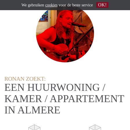
OK!
We gebruiken
cookies
voor de beste service
RONAN ZOEKT:
EEN HUURWONING /
KAMER / APPARTEMENT
IN ALMERE