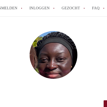
NMELDEN
INLOGGEN
GEZOCHT
FAQ
How to translate AppartementAlmere!
Wat is AppartementAlmere?
Hoeveel kost het om te reageren op een A
Wat is de privacyverklaring van Apparte
Berekent AppartementAlmere
makelaarsvergoeding/bemiddelingsvergoe
Alle veelgestelde vragen