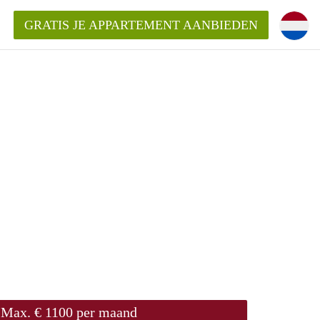
GRATIS JE APPARTEMENT AANBIEDEN
ppartement in Almere?
mentAlmere?
ding?
Max. € 1100 per maand