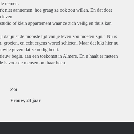
 te nemen.
k niet aannemen, hoe graag ze ook zou willen. En dat doet
n leven.
udio of klein appartement waar ze zich veilig en thuis kan
.
jl dat juist de mooiste tijd van je leven zou moeten zijn.” Nu is
n, groeien, en écht ergens wortel schieten. Maar dat lukt hier nu
duwtje geven dat ze nodig heeft.
nieuw begin, aan een toekomst in Almere. En u haalt er meteen
de is voor de mensen om haar heen.
Zoï
Vrouw, 24 jaar