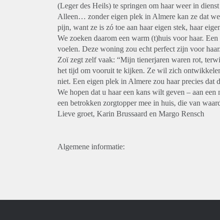
(Leger des Heils) te springen om haar weer in dienst
Alleen… zonder eigen plek in Almere kan ze dat wer
pijn, want ze is zó toe aan haar eigen stek, haar eige
We zoeken daarom een warm (t)huis voor haar. Een st
voelen. Deze woning zou echt perfect zijn voor haar
Zoï zegt zelf vaak: “Mijn tienerjaren waren rot, terwi
het tijd om vooruit te kijken. Ze wil zich ontwikkele
niet. Een eigen plek in Almere zou haar precies dat 
We hopen dat u haar een kans wilt geven – aan een 
een betrokken zorgtopper mee in huis, die van waar
Lieve groet, Karin Brussaard en Margo Rensch
Algemene informatie: