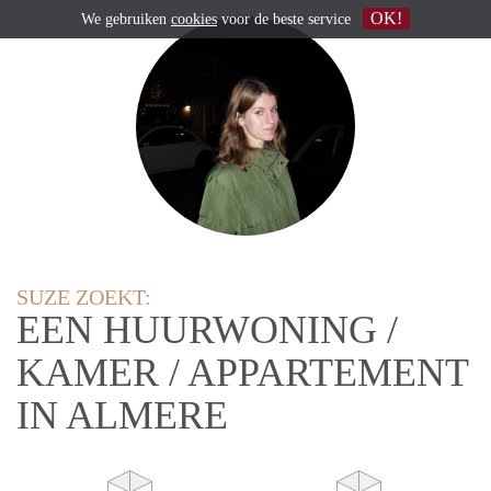
OK!
We gebruiken
cookies
voor de beste service
SUZE ZOEKT:
EEN HUURWONING /
KAMER / APPARTEMENT
IN ALMERE