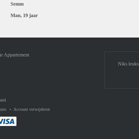
Semm
Man, 19 jaar
je Appartement
Niks leuks
and
unts
Account verwijderen
met Paypal
kelijk af met Mastercard
ent gemakkelijk af met Meastro
Je rekent gemakkelijk af met Visa