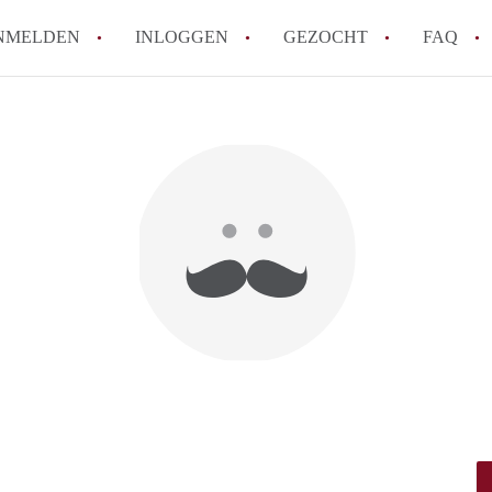
NMELDEN
INLOGGEN
GEZOCHT
FAQ
How to translate AppartementAlmere!
Wat is AppartementAlmere?
Hoeveel kost het om te reageren op een A
Wat is de privacyverklaring van Apparte
Berekent AppartementAlmere
makelaarsvergoeding/bemiddelingsvergoe
Alle veelgestelde vragen