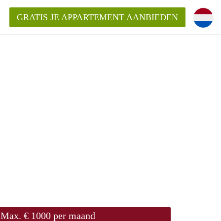
GRATIS JE APPARTEMENT AANBIEDEN
ppartement in Almere?
mentAlmere?
ding?
Max. € 1000 per maand