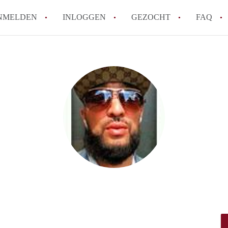
NMELDEN
INLOGGEN
GEZOCHT
FAQ
How to translate AppartementAlmere!
Wat is AppartementAlmere?
Hoeveel kost het om te reageren op een A
Wat is de privacyverklaring van Apparte
Berekent AppartementAlmere
makelaarsvergoeding/bemiddelingsvergoe
Alle veelgestelde vragen