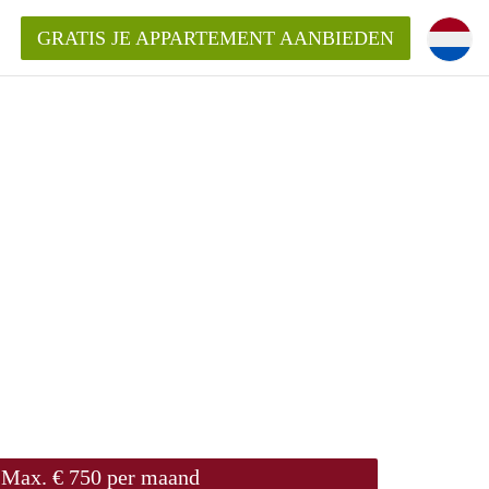
GRATIS JE APPARTEMENT AANBIEDEN
ppartement in Almere?
mentAlmere?
ding?
Max. € 750 per maand