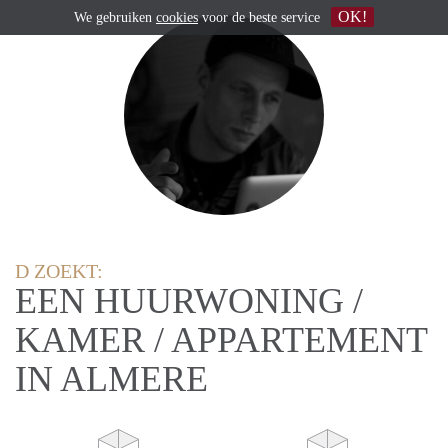
OK!
We gebruiken
cookies
voor de beste service
D ZOEKT:
EEN HUURWONING /
KAMER / APPARTEMENT
IN ALMERE