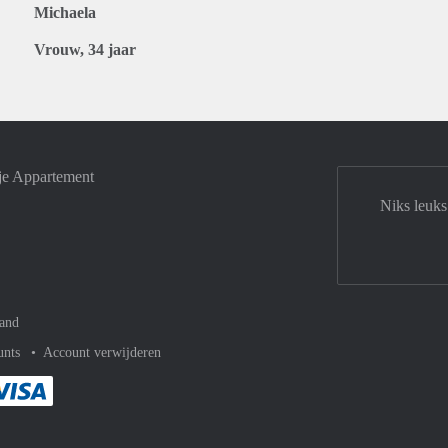
Michaela
Vrouw, 34 jaar
je Appartement
Niks leuks
and
unts
Account verwijderen
met Paypal
kelijk af met Mastercard
ent gemakkelijk af met Meastro
Je rekent gemakkelijk af met Visa