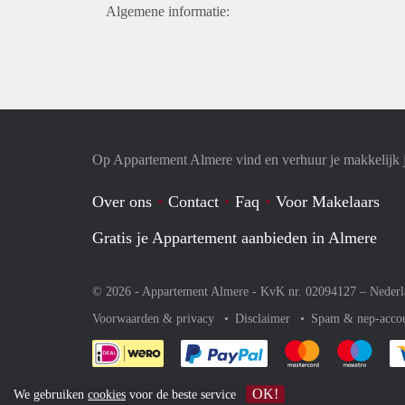
Algemene informatie:
Op Appartement Almere vind en verhuur je makkelijk 
Over ons
Contact
Faq
Voor Makelaars
Gratis je Appartement aanbieden in Almere
© 2026 - Appartement Almere - KvK nr. 02094127 –
Nederl
Voorwaarden & privacy
Disclaimer
Spam & nep-acco
Je rekent gemakkelijk af 
Je rekent gemak
Je rek
OK!
We gebruiken
cookies
voor de beste service