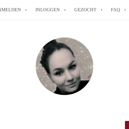
NMELDEN
INLOGGEN
GEZOCHT
FAQ
How to translate AppartementAlmere!
Wat is AppartementAlmere?
Hoeveel kost het om te reageren op een A
Wat is de privacyverklaring van Apparte
Berekent AppartementAlmere
makelaarsvergoeding/bemiddelingsvergoe
Alle veelgestelde vragen