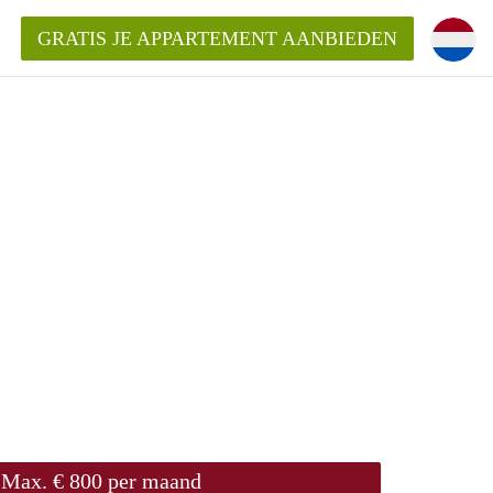
GRATIS JE APPARTEMENT AANBIEDEN
ppartement in Almere?
mentAlmere?
ding?
Max. € 800 per maand