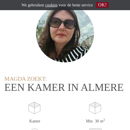
OK!
We gebruiken
cookies
voor de beste service
MAGDA ZOEKT:
EEN KAMER IN ALMERE
2
Kamer
Min. 30 m