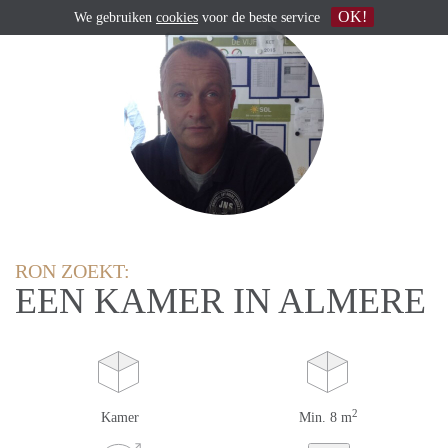
OK!
We gebruiken
cookies
voor de beste service
RON ZOEKT:
EEN KAMER IN ALMERE
2
Kamer
Min. 8 m