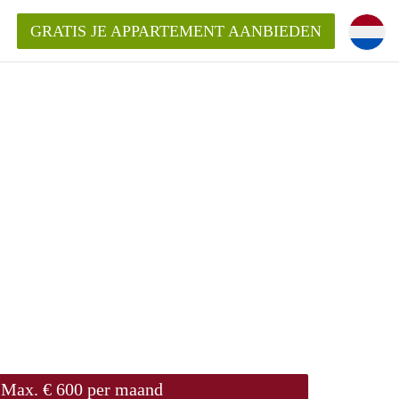
GRATIS JE APPARTEMENT AANBIEDEN
ppartement in Almere?
mentAlmere?
ding?
Max. € 600 per maand