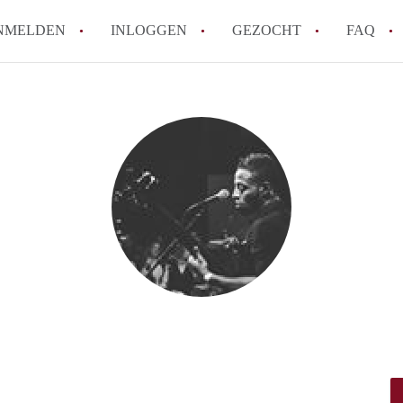
NMELDEN
INLOGGEN
GEZOCHT
FAQ
How to translate AppartementAlmere!
Wat is AppartementAlmere?
Hoeveel kost het om te reageren op een A
Wat is de privacyverklaring van Apparte
Berekent AppartementAlmere
makelaarsvergoeding/bemiddelingsvergoe
Alle veelgestelde vragen