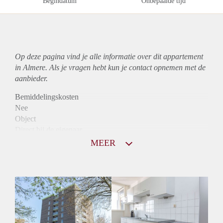
Begindatum
Onbepaalde tijd
Op deze pagina vind je alle informatie over dit
appartement
in Almere. Als je vragen hebt kun je contact opnemen met de
aanbieder.
Bemiddelingskosten
Nee
Object
Direct bij de eigenaar
Borg
MEER
1125
Garantiestelling
Mogelijk
Huurtoeslag
Niet mogelijk
Inkomen eis
2,9 X Maandhuur Bruto