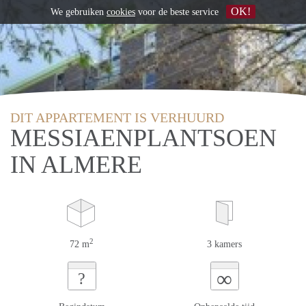
OK!
We gebruiken
cookies
voor de beste service
DIT APPARTEMENT IS VERHUURD
MESSIAENPLANTSOEN
IN ALMERE
2
72 m
3 kamers
∞
?