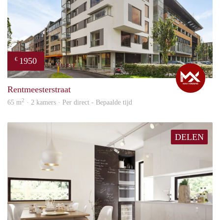
1950
€
Max
Rentmeesterstraat
2
65 m
· 2 kamers · Per direct - Bepaalde tijd
DELEN