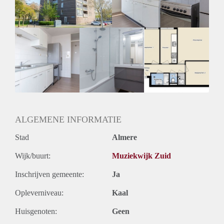
Huurtermijn
Onbepaalde termijn
Oplevering
Kaal
ALGEMENE INFORMATIE
Stad
Almere
Wijk/buurt:
Muziekwijk Zuid
Inschrijven gemeente:
Ja
Opleverniveau:
Kaal
Huisgenoten:
Geen