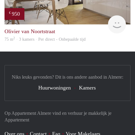
950
€
HBho
Olivier van Noortstraat
2
75 m
· 3 kamers · Per direct - Onbepaalde tijd
Niks leuks gevonden? Dit is ons andere aanbod in Almere:
Huurwoningen
Kamers
Op Appartement Almere vind en verhuur je makkelijk je
Appartement
Over ons
Contact
Faq
Voor Makelaars