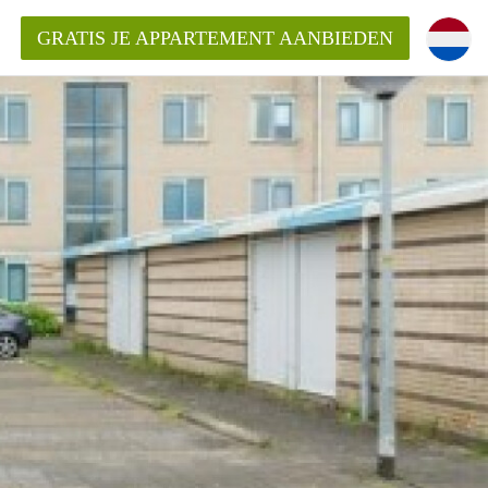
GRATIS JE APPARTEMENT AANBIEDEN
ppartement in Almere?
mentAlmere?
ding?