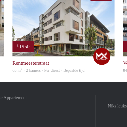
1950
€
rent
Max
Rentmeesterstraat
V
2
65 m
· 2 kamers · Per direct - Bepaalde tijd
8
je Appartement
Niks leuks