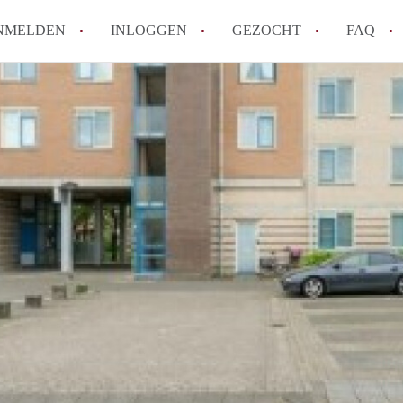
NMELDEN
INLOGGEN
GEZOCHT
FAQ
How to translate AppartementAlmere!
Wat is AppartementAlmere?
Hoeveel kost het om te reageren op een A
Wat is de privacyverklaring van Apparte
Berekent AppartementAlmere
makelaarsvergoeding/bemiddelingsvergoe
Alle veelgestelde vragen