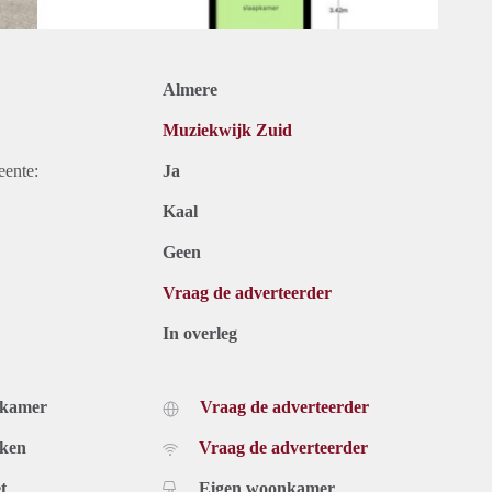
Almere
Muziekwijk Zuid
eente:
Ja
Kaal
Geen
Vraag de adverteerder
In overleg
dkamer
Vraag de adverteerder
uken
Vraag de adverteerder
t
Eigen woonkamer