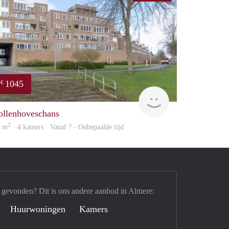
1045
€
finder
ollenhoveschans
2
4 m
· 4 kamers · Vanaf ? - Onbepaalde tijd
 gevonden? Dit is ons andere aanbod in Almere:
Huurwoningen
Kamers