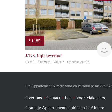
1185
€
J.T.P. Bijhouwerhof
2
63 m
· 2 kamers · Vanaf ? - Onbepaalde tijd
Op Appartement Almere vind en verhuur je makkelijk 
Over ons
Contact
Faq
Voor Makelaars
Gratis je Appartement aanbieden in Almere