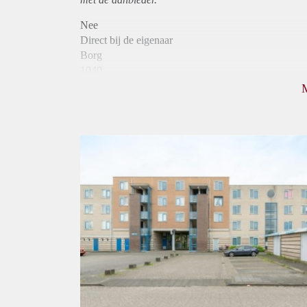
Nee
Direct bij de eigenaar
Borg
1040
Garantiestelling
Mogelijk
Huurtoeslag
Niet mogelijk
Inkomen eis
3,1 X Maandhuur Bruto
Huurtermijn
Onbepaalde termijn
Oplevering
Kaal