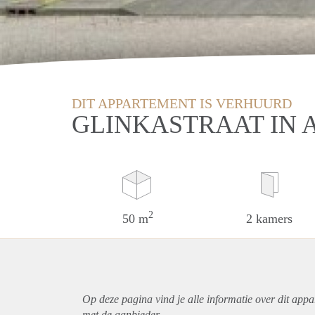
DIT APPARTEMENT IS VERHUURD
GLINKASTRAAT IN 
2
50 m
2 kamers
Op deze pagina vind je alle informatie over dit
appa
met de aanbieder.