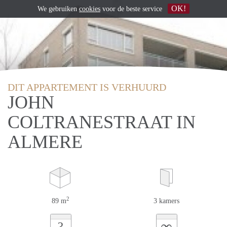
OK!
We gebruiken
cookies
voor de beste service
DIT APPARTEMENT IS VERHUURD
JOHN
COLTRANESTRAAT IN
ALMERE
2
89 m
3 kamers
∞
?