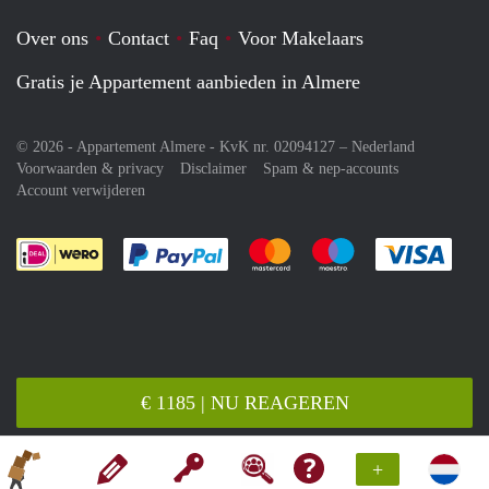
Over ons
Contact
Faq
Voor Makelaars
Gratis je Appartement aanbieden in Almere
© 2026 - Appartement Almere - KvK nr. 02094127 –
Nederland
Voorwaarden & privacy
Disclaimer
Spam & nep-accounts
Account verwijderen
Je rekent gemakkelijk af met Paypal
Je rekent gemakkelijk af met M
Je rekent gemakkelij
Je re
€ 1185 | NU REAGEREN
+