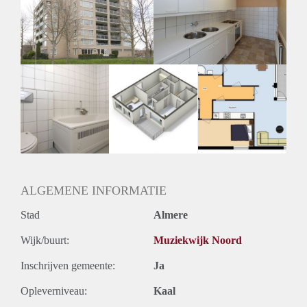
Inkomen eis
2,9 X Maandhuur Bruto
Huurtermijn
Onbepaalde termijn
Oplevering
Kaal
ALGEMENE INFORMATIE
Stad
Almere
Wijk/buurt:
Muziekwijk Noord
Inschrijven gemeente:
Ja
Opleverniveau:
Kaal