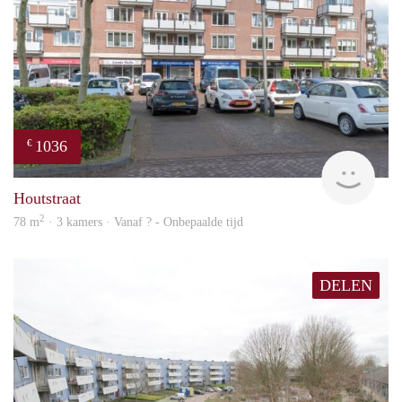
1036
€
Woni
Houtstraat
2
78 m
· 3 kamers · Vanaf ? - Onbepaalde tijd
DELEN