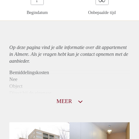
Begindatum
Onbepaalde tijd
Op deze pagina vind je alle informatie over dit
appartement
in Almere. Als je vragen hebt kun je contact opnemen met de
aanbieder.
Bemiddelingskosten
Nee
Object
Direct bij de eigenaar
Borg
MEER
1090
Garantiestelling
Mogelijk
Huurtoeslag
Niet mogelijk