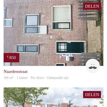
DELEN
850
€
ViB
Naardenstraat
2
100 m
· 1 kamer · Per direct - Onbepaalde tijd
DELEN