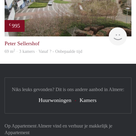
995
€
Woni
Peter Sellershof
2
69 m
· 3 kamers · Vanaf ? - Onbepaalde tijd
Niks leuks gevonden? Dit is ons andere aanbod in Almere:
Huurwoningen
Kamers
Op Appartement Almere vind en verhuur je makkelijk je
Appartement