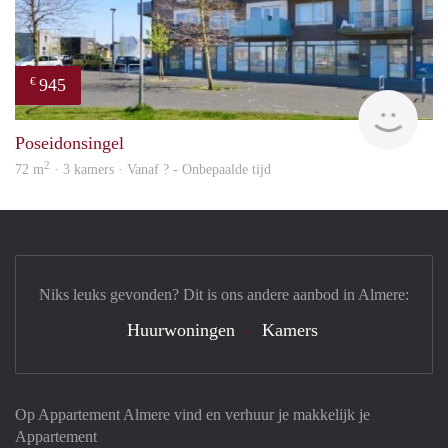
945
€
rent
Poseidonsingel
2
72 m
· 3 kamers · Vanaf ? - Onbepaalde tijd
Niks leuks gevonden? Dit is ons andere aanbod in Almere:
Huurwoningen
Kamers
Op Appartement Almere vind en verhuur je makkelijk je
Appartement