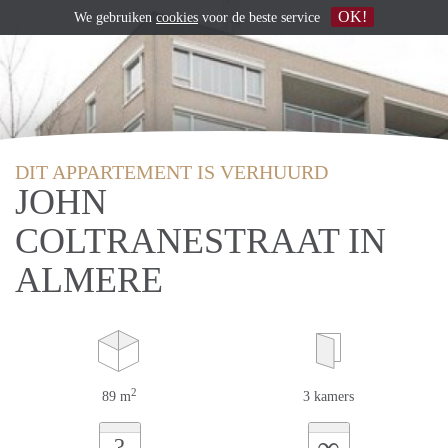
OK!
We gebruiken
cookies
voor de beste service
DIT APPARTEMENT IS VERHUURD
JOHN
COLTRANESTRAAT IN
ALMERE
2
89 m
3 kamers
∞
?