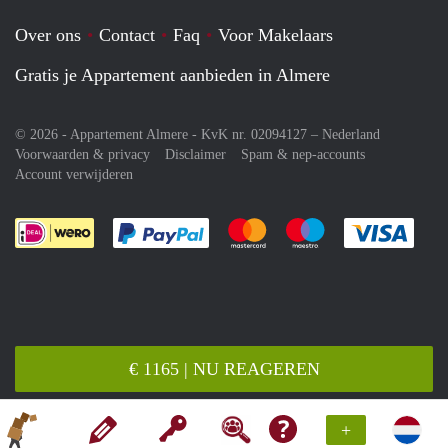
Over ons
Contact
Faq
Voor Makelaars
Gratis je Appartement aanbieden in Almere
© 2026 - Appartement Almere - KvK nr. 02094127 –
Nederland
Voorwaarden & privacy
Disclaimer
Spam & nep-accounts
Account verwijderen
Je rekent gemakkelijk af met Paypal
Je rekent gemakkelijk af met M
Je rekent gemakkelij
Je re
€ 1165 | NU REAGEREN
+