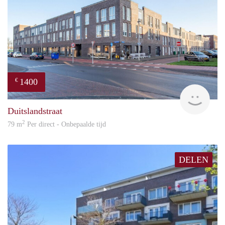
1400
€
RG
Duitslandstraat
2
79 m
Per direct - Onbepaalde tijd
DELEN