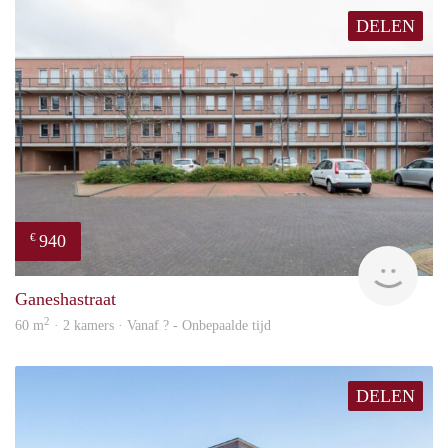
DELEN
940
€
Woni
Ganeshastraat
2
60 m
· 2 kamers · Vanaf ? - Onbepaalde tijd
DELEN