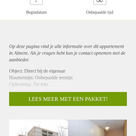
Begindatum
Onbepaalde tijd
Op deze pagina vind je alle informatie over dit
appartement
in Almere. Als je vragen hebt kun je contact opnemen met de
aanbieder.
Object: Direct bij de eigenaar
Huurtermijn: Onbepaalde termijn
Oplevering: Zie foto
Inkomen eis:3,0 x Bruto huur
Garantiestelling mogelijk: Ja
LEES MEER MET EEN PAKKET!
Borg: 1 Maand
Bemiddeling kosten: Nee
Woningdelers toegestaan: Ja
Huisdieren toegestaan: Afhankelijk van de Eigenaar
Huurtoeslag grens: Nee