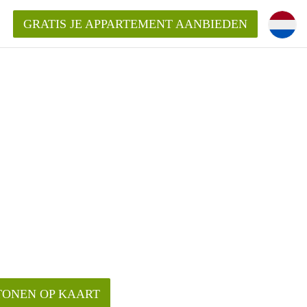
GRATIS JE APPARTEMENT AANBIEDEN
ppartement in Almere?
mentAlmere?
ding?
TONEN OP KAART