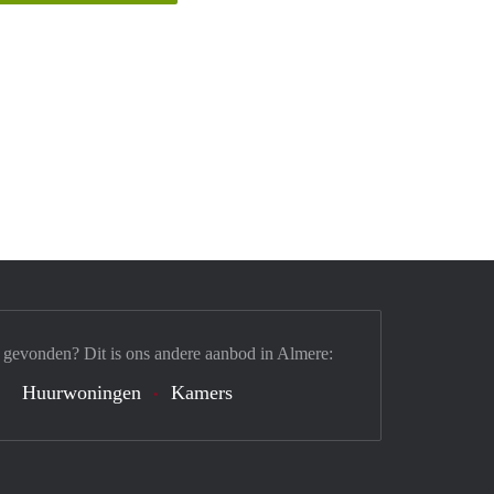
 gevonden? Dit is ons andere aanbod in Almere:
Huurwoningen
Kamers