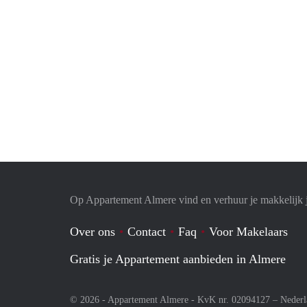
Op Appartement Almere vind en verhuur je makkelijk 
Over ons
Contact
Faq
Voor Makelaars
Gratis je Appartement aanbieden in Almere
© 2026 - Appartement Almere - KvK nr. 02094127 –
Nederl