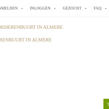
NMELDEN
INLOGGEN
GEZOCHT
FAQ
EDERENBUURT IN ALMERE
How to translate AppartementAlmere!
RENBUURT IN ALMERE
Wat is AppartementAlmere?
Hoeveel kost het om te reageren op een A
Wat is de privacyverklaring van Apparte
Berekent AppartementAlmere
makelaarsvergoeding/bemiddelingsvergoe
Alle veelgestelde vragen