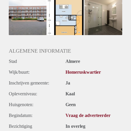
Huurtoeslag
Niet mogelijk
Inkomen eis
2,8 X Maandhuur Bruto
Huurtermijn
Onbepaalde termijn
Oplevering
Kaal
ALGEMENE INFORMATIE
Stad
Almere
Wijk/buurt:
Homeruskwartier
Inschrijven gemeente:
Ja
Opleverniveau:
Kaal
Huisgenoten:
Geen
Begindatum:
Vraag de adverteerder
Bezichtiging
In overleg