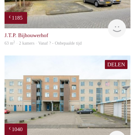
1185
€
rent
J.T.P. Bijhouwerhof
2
63 m
· 2 kamers · Vanaf ? - Onbepaalde tijd
DELEN
1040
€
rent