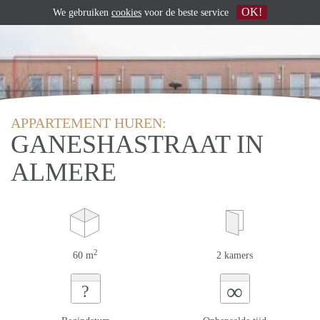
OK!
We gebruiken
cookies
voor de beste service
APPARTEMENT HUREN:
GANESHASTRAAT IN
ALMERE
2
60 m
2 kamers
∞
?