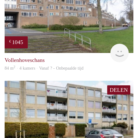
1045
€
finde
Vollenhoveschans
2
84 m
· 4 kamers · Vanaf ? - Onbepaalde tijd
DELEN