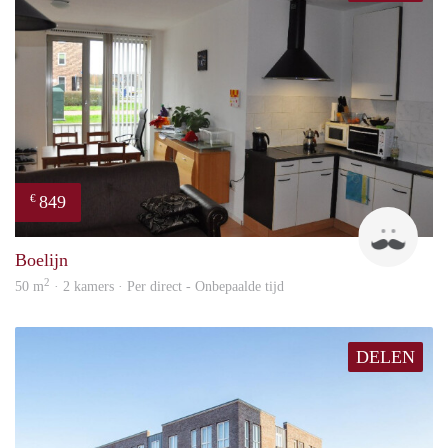
849
€
Jan
Boelijn
2
50 m
· 2 kamers · Per direct - Onbepaalde tijd
DELEN