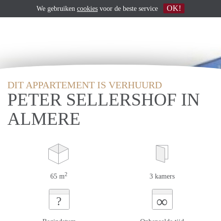
OK!
We gebruiken
cookies
voor de beste service
DIT APPARTEMENT IS VERHUURD
PETER SELLERSHOF IN
ALMERE
2
65 m
3 kamers
∞
?