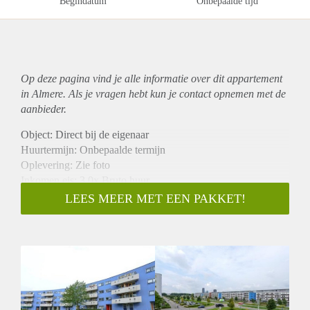
Begindatum
Onbepaalde tijd
Op deze pagina vind je alle informatie over dit
appartement
in Almere. Als je vragen hebt kun je contact opnemen met de
aanbieder.
Object: Direct bij de eigenaar
Huurtermijn: Onbepaalde termijn
Oplevering: Zie foto
Inkomen eis: 3,0x Bruto huur
Garantiestelling mogelijk: Ja
LEES MEER MET EEN PAKKET!
Borg: 1 Maand
Bemiddeling kosten: Nee
Woningdelers toegestaan: Ja
Huisdieren toegestaan: Afhankelijk van de Eigenaar
Huurtoeslag grens: Nee
Geschikt voor studenten: Afhankelijk van de Eigenaar