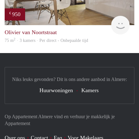
950
€
HBho
Olivier van Noortstraat
2
75 m
· 3 kamers · Per direct - Onbepaalde tijd
Niks leuks gevonden? Dit is ons andere aanbod in Almere:
Huurwoningen
Kamers
Op Appartement Almere vind en verhuur je makkelijk je
Appartement
Over ons
Contact
Faq
Voor Makelaars