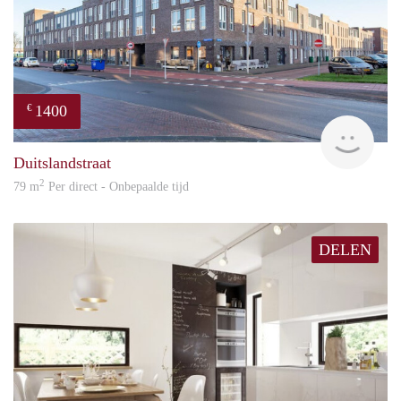
1400
€
RG
Duitslandstraat
2
79 m
Per direct - Onbepaalde tijd
DELEN