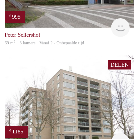
995
€
finde
Peter Sellershof
2
69 m
· 3 kamers · Vanaf ? - Onbepaalde tijd
DELEN
1185
€
Woni