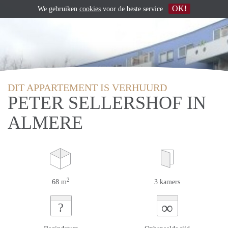
OK!
We gebruiken
cookies
voor de beste service
DIT APPARTEMENT IS VERHUURD
PETER SELLERSHOF IN
ALMERE
2
68 m
3 kamers
∞
?