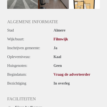
Huurtermijn
Onbepaalde termijn
Oplevering
Kaal
ALGEMENE INFORMATIE
Stad
Almere
Wijk/buurt:
Filmwijk
Inschrijven gemeente:
Ja
Opleverniveau:
Kaal
Huisgenoten:
Geen
Begindatum:
Vraag de adverteerder
Bezichtiging
In overleg
FACILITEITEN