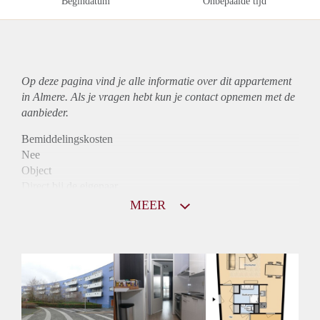
Begindatum
Onbepaalde tijd
Op deze pagina vind je alle informatie over dit
appartement
in Almere. Als je vragen hebt kun je contact opnemen met de
aanbieder.
Bemiddelingskosten
Nee
Object
Direct bij de eigenaar
Borg
MEER
900
Garantiestelling
Mogelijk
Huurtoeslag
Niet mogelijk
Inkomen eis
2,9 X Maandhuur Bruto