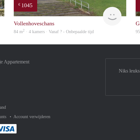
1045
€
Max
finder
Vollenhoveschans
G
2
84 m
· 4 kamers · Vanaf ? - Onbepaalde tijd
9
je Appartement
Niks leuks
and
unts
Account verwijderen
met Paypal
kelijk af met Mastercard
ent gemakkelijk af met Meastro
Je rekent gemakkelijk af met Visa