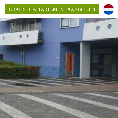
GRATIS JE APPARTEMENT AANBIEDEN
ppartement in Almere?
mentAlmere?
ding?