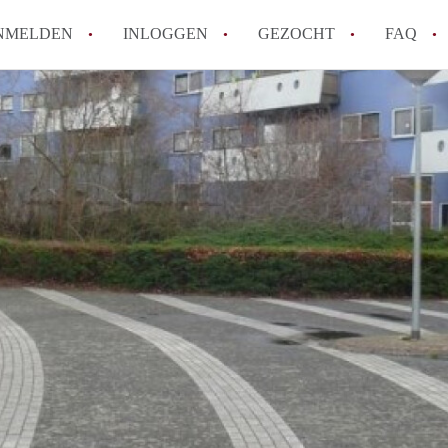
NMELDEN
INLOGGEN
GEZOCHT
FAQ
How to translate AppartementAlmere!
Wat is AppartementAlmere?
Hoeveel kost het om te reageren op een A
Wat is de privacyverklaring van Apparte
Berekent AppartementAlmere
makelaarsvergoeding/bemiddelingsvergoe
Alle veelgestelde vragen