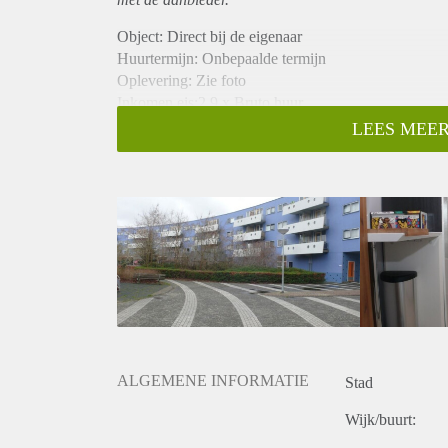
Object: Direct bij de eigenaar
Huurtermijn: Onbepaalde termijn
Oplevering: Zie foto
Inkomen eis:2,9 x Bruto huur
Garantiestelling mogelijk: Ja
LEES MEER
Borg: 1 Maand
Bemiddeling kosten: Nee
Woningdelers toegestaan: Ja
Huisdieren toegestaan: Afhankelijk van de Eigenaar
Huurtoeslag grens: Nee
Geschikt voor studenten: Afhankelijk van de Eigena
ALGEMENE INFORMATIE
Stad
Wijk/buurt: