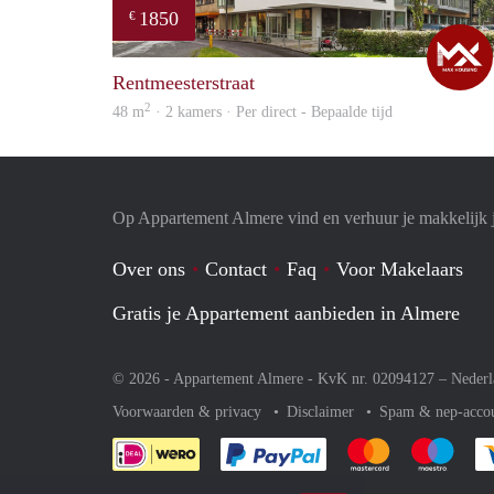
1850
€
Rentmeesterstraat
2
48 m
· 2 kamers · Per direct - Bepaalde tijd
Op Appartement Almere vind en verhuur je makkelijk 
Over ons
Contact
Faq
Voor Makelaars
Gratis je Appartement aanbieden in Almere
© 2026 - Appartement Almere - KvK nr. 02094127 –
Nederl
Voorwaarden & privacy
Disclaimer
Spam & nep-acco
Je rekent gemakkelijk af 
Je rekent gemak
Je rek