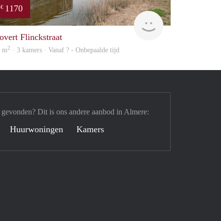
1170
€
Woning
overt Flinckstraat
2
5 m
· 3 kamers · Vanaf ? - Onbepaalde tijd
 gevonden? Dit is ons andere aanbod in Almere:
Huurwoningen
Kamers