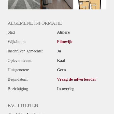
Huurtermijn
Onbepaalde termijn
Oplevering
Kaal
ALGEMENE INFORMATIE
Stad
Almere
Wijk/buurt:
Filmwijk
Inschrijven gemeente:
Ja
Opleverniveau:
Kaal
Huisgenoten:
Geen
Begindatum:
Vraag de adverteerder
Bezichtiging
In overleg
FACILITEITEN