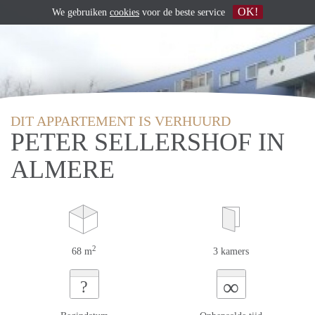
OK!
We gebruiken
cookies
voor de beste service
DIT APPARTEMENT IS VERHUURD
PETER SELLERSHOF IN
ALMERE
2
68 m
3 kamers
∞
?