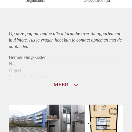
Begindatum
Onbepaalde tijd
Op deze pagina vind je alle informatie over dit
appartement
in Almere. Als je vragen hebt kun je contact opnemen met de
aanbieder.
Bemiddelingskosten
Nee
Object
Direct bij de eigenaar
Borg
MEER
900
Garantiestelling
Mogelijk
Huurtoeslag
Niet mogelijk
Inkomen eis
2,9 X Maandhuur Bruto