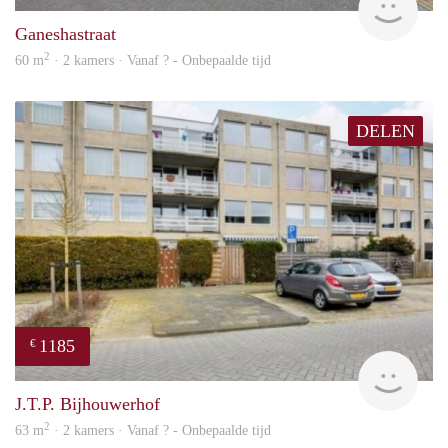
Ganeshastraat
2
60 m
· 2 kamers · Vanaf ? - Onbepaalde tijd
DELEN
1185
€
rent
J.T.P. Bijhouwerhof
2
63 m
· 2 kamers · Vanaf ? - Onbepaalde tijd