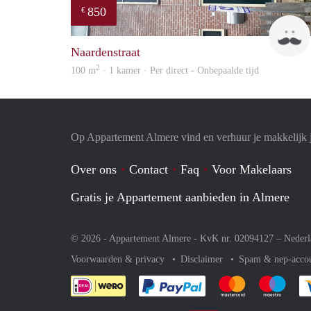
850
€
Naardenstraat
2
100 m
· 1 kamer · Per direct - Onbepaalde tijd
Op Appartement Almere vind en verhuur je makkelijk 
Over ons
Contact
Faq
Voor Makelaars
Gratis je Appartement aanbieden in Almere
© 2026 - Appartement Almere - KvK nr. 02094127 –
Nederl
Voorwaarden & privacy
Disclaimer
Spam & nep-acco
Je rekent gemakkelijk af 
Je rekent gemak
Je rek