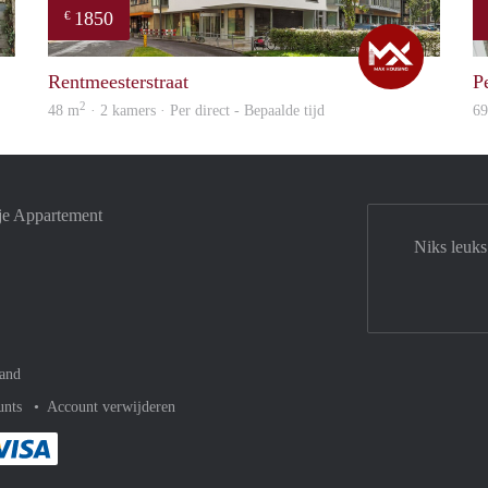
1850
€
ViB
Max
Rentmeesterstraat
P
2
48 m
· 2 kamers · Per direct - Bepaalde tijd
6
je Appartement
Niks leuks
and
unts
Account verwijderen
met Paypal
kelijk af met Mastercard
ent gemakkelijk af met Meastro
Je rekent gemakkelijk af met Visa