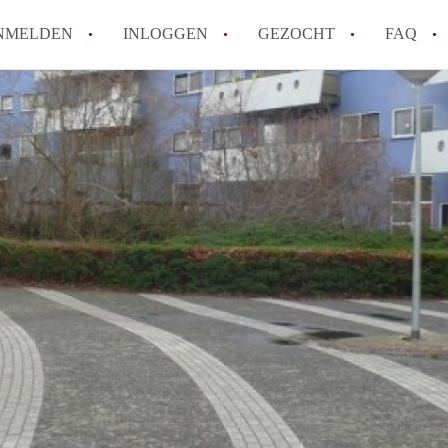
NMELDEN
INLOGGEN
GEZOCHT
FAQ
How to translate AppartementAlmere!
Wat is AppartementAlmere?
Hoeveel kost het om te reageren op een A
Wat is de privacyverklaring van Apparte
Berekent AppartementAlmere
makelaarsvergoeding/bemiddelingsvergoe
Alle veelgestelde vragen