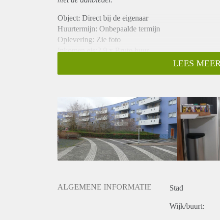
Object: Direct bij de eigenaar
Huurtermijn: Onbepaalde termijn
Oplevering: Zie foto
Inkomen eis:2,9 x Bruto huur
Garantiestelling mogelijk: Ja
LEES MEER
Borg: 1 Maand
Bemiddeling kosten: Nee
Woningdelers toegestaan: Ja
Huisdieren toegestaan: Afhankelijk van de Eigenaar
Huurtoeslag grens: Nee
Geschikt voor studenten: Afhankelijk van de Eigena
ALGEMENE INFORMATIE
Stad
Wijk/buurt: