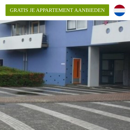
GRATIS JE APPARTEMENT AANBIEDEN
ppartement in Almere?
mentAlmere?
ding?