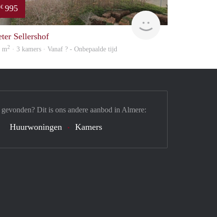
995
€
Woning
eter Sellershof
2
9 m
· 3 kamers · Vanaf ? - Onbepaalde tijd
 gevonden? Dit is ons andere aanbod in Almere:
Huurwoningen
Kamers