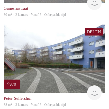
Ganeshastraat
2
60 m
· 2 kamers · Vanaf ? - Onbepaalde tijd
DELEN
970
€
finde
Peter Sellershof
2
68 m
· 3 kamers · Vanaf ? - Onbepaalde tijd