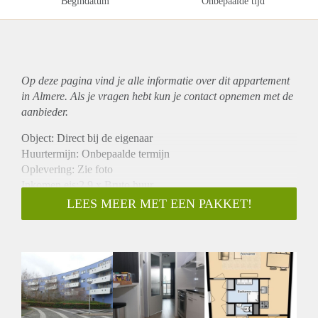
Begindatum
Onbepaalde tijd
Op deze pagina vind je alle informatie over dit
appartement
in Almere. Als je vragen hebt kun je contact opnemen met de
aanbieder.
Object: Direct bij de eigenaar
Huurtermijn: Onbepaalde termijn
Oplevering: Zie foto
Inkomen eis:2,9 x Bruto huur
Garantiestelling mogelijk: Ja
LEES MEER MET EEN PAKKET!
Borg: 1 Maand
Bemiddeling kosten: Nee
Woningdelers toegestaan: Ja
Huisdieren toegestaan: Afhankelijk van de Eigenaar
Huurtoeslag grens: Nee
Geschikt voor studenten: Afhankelijk van de Eigenaar