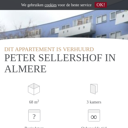
OK!
We gebruiken
cookies
voor de beste service
DIT APPARTEMENT IS VERHUURD
PETER SELLERSHOF IN
ALMERE
2
68 m
3 kamers
∞
?