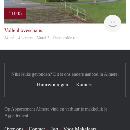
1045
€
finde
Vollenhoveschans
2
84 m
· 4 kamers · Vanaf ? - Onbepaalde tijd
Niks leuks gevonden? Dit is ons andere aanbod in Almere:
Huurwoningen
Kamers
Op Appartement Almere vind en verhuur je makkelijk je
Appartement
Over ons
Contact
Faq
Voor Makelaars