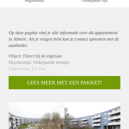
Begindatum
Onbepaalde tijd
Op deze pagina vind je alle informatie over dit
appartement
in Almere. Als je vragen hebt kun je contact opnemen met de
aanbieder.
Object: Direct bij de eigenaar
Huurtermijn: Onbepaalde termijn
Oplevering: Zie foto
Inkomen eis:3,2 x Bruto huur
Garantiestelling mogelijk: Ja
LEES MEER MET EEN PAKKET!
Borg: 1 Maand
Bemiddeling kosten: Nee
Woningdelers toegestaan: Ja
Huisdieren toegestaan: Afhankelijk van de Eigenaar
Huurtoeslag grens: Nee
Geschikt voor studenten: Afhankelijk van de Eigenaar