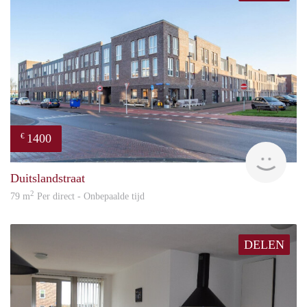
1400
€
RG
Duitslandstraat
2
79 m
Per direct - Onbepaalde tijd
DELEN