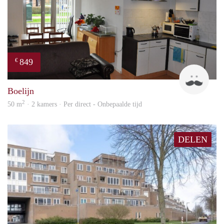
849
€
Jan
Boelijn
2
50 m
· 2 kamers · Per direct - Onbepaalde tijd
DELEN