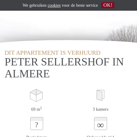
OK!
We gebruiken
cookies
voor de beste service
DIT APPARTEMENT IS VERHUURD
PETER SELLERSHOF IN
ALMERE
2
69 m
3 kamers
∞
?