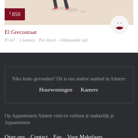
850
€
Leny
El Grecostraat
2
85 m
· 2 kamers · Per direct - Onbepaalde tijd
Niks leuks gevonden? Dit is ons andere aanbod in Almere:
Huurwoningen
Kamers
Op Appartement Almere vind en verhuur je makkelijk je
Appartement
Over ons
Contact
Faq
Voor Makelaars