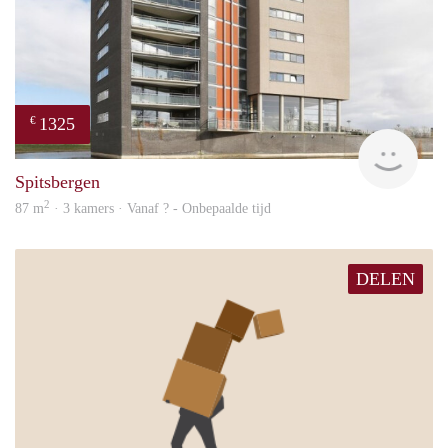
1325
€
Woni
Spitsbergen
2
87 m
· 3 kamers · Vanaf ? - Onbepaalde tijd
DELEN