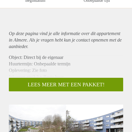
Begindatum
Onbepaalde tijd
Op deze pagina vind je alle informatie over dit
appartement
in Almere. Als je vragen hebt kun je contact opnemen met de
aanbieder.
Object: Direct bij de eigenaar
Huurtermijn: Onbepaalde termijn
Oplevering: Zie foto
Inkomen eis:3,2 x Bruto huur
Garantiestelling mogelijk: Ja
LEES MEER MET EEN PAKKET!
Borg: 1 Maand
Bemiddeling kosten: Nee
Woningdelers toegestaan: Ja
Huisdieren toegestaan: Afhankelijk van de Eigenaar
Huurtoeslag grens: Nee
Geschikt voor studenten: Afhankelijk van de Eigenaar