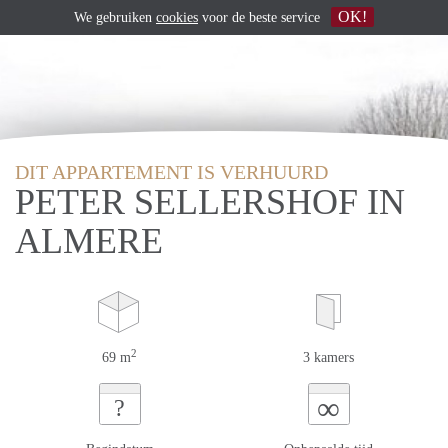
OK!
We gebruiken
cookies
voor de beste service
DIT APPARTEMENT IS VERHUURD
PETER SELLERSHOF IN
ALMERE
2
69 m
3 kamers
∞
?