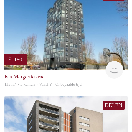
1150
€
finde
Isla Margaritastraat
2
115 m
· 3 kamers · Vanaf ? - Onbepaalde tijd
DELEN