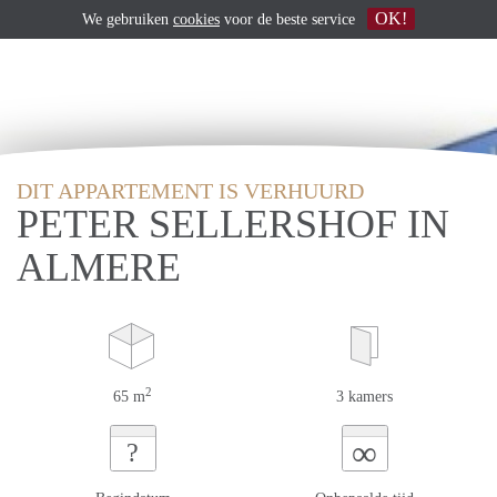
OK!
We gebruiken
cookies
voor de beste service
DIT APPARTEMENT IS VERHUURD
PETER SELLERSHOF IN
ALMERE
2
65 m
3 kamers
∞
?