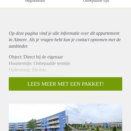
Begindatum
Onbepaalde tijd
Op deze pagina vind je alle informatie over dit
appartement
in Almere. Als je vragen hebt kun je contact opnemen met de
aanbieder.
Object: Direct bij de eigenaar
Huurtermijn: Onbepaalde termijn
Oplevering: Zie foto
Inkomen eis: 3,0x Bruto huur
Garantiestelling mogelijk: Ja
LEES MEER MET EEN PAKKET!
Borg: 1 Maand
Bemiddeling kosten: Nee
Woningdelers toegestaan: Ja
Huisdieren toegestaan: Afhankelijk van de Eigenaar
Huurtoeslag grens: Nee
Geschikt voor studenten: Afhankelijk van de Eigenaar