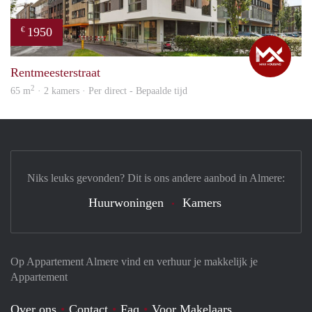
1950
€
Max
Rentmeesterstraat
2
65 m
· 2 kamers · Per direct - Bepaalde tijd
Niks leuks gevonden? Dit is ons andere aanbod in Almere:
Huurwoningen
Kamers
Op Appartement Almere vind en verhuur je makkelijk je
Appartement
Over ons
Contact
Faq
Voor Makelaars