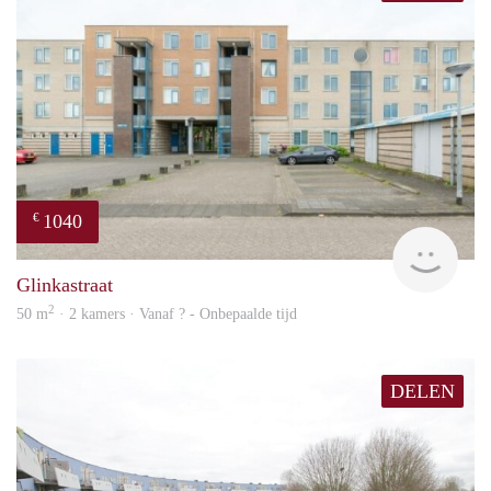
1040
€
finde
Glinkastraat
2
50 m
· 2 kamers · Vanaf ? - Onbepaalde tijd
DELEN